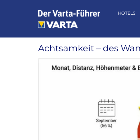
Zum
Inhalt
HOTELS
springen
Achtsamkeit – des Wan
Zeige
grösseres
Bild