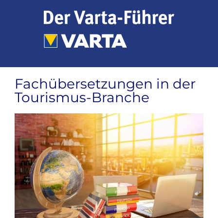
Zum
Inhalt
springen
Fachübersetzungen in der
Tourismus-Branche
Zeige
grösseres
Bild