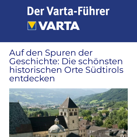
Zum
Inhalt
springen
Auf den Spuren der
Geschichte: Die schönsten
historischen Orte Südtirols
entdecken
Zeige
grösseres
Bild