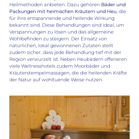
Heilmethoden anbieten. Dazu gehören
Bäder und
Packungen mit heimischen Kräutern und Heu
, die
für ihre entspannende und heilende Wirkung
bekannt sind. Diese Behandlungen sind ideal, um
Verspannungen zu lösen und das allgemeine
Wohlbefinden zu steigern. Der Einsatz von
natürlichen, lokal gewonnenen Zutaten stellt
zudem sicher, dass jede Behandlung tief mit der
Region verwurzelt ist. Neben Heubädern offerieren
viele Wellnesshotels zudem Moorbäder und
Kräuterstempelmassagen, die die heilenden Kräfte
der Natur auf wohltuende Weise nutzen.