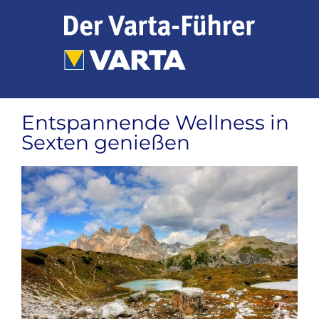
Zum
Inhalt
springen
Entspannende Wellness in
Sexten genießen
Zeige
grösseres
Bild