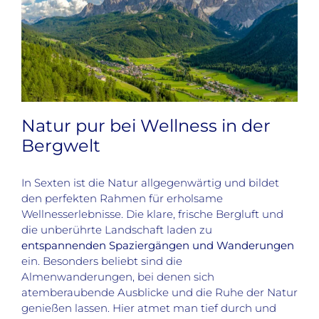
Natur pur bei Wellness in der
Bergwelt
In Sexten ist die Natur allgegenwärtig und bildet
den perfekten Rahmen für erholsame
Wellnesserlebnisse. Die klare, frische Bergluft und
die unberührte Landschaft laden zu
entspannenden Spaziergängen und Wanderungen
ein. Besonders beliebt sind die
Almenwanderungen, bei denen sich
atemberaubende Ausblicke und die Ruhe der Natur
genießen lassen. Hier atmet man tief durch und