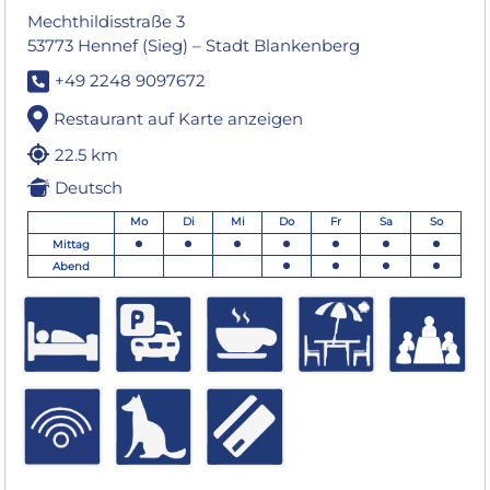
Mechthildisstraße 3
53773 Hennef (Sieg) – Stadt Blankenberg
+49 2248 9097672
Restaurant auf Karte anzeigen
22.5 km
Deutsch
Mo
Di
Mi
Do
Fr
Sa
So
Mittag
Abend