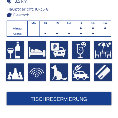
18.5 km
Hauptgericht: 18-35 €
Deutsch
Mo
Di
Mi
Do
Fr
Sa
So
Mittag
Abend
TISCHRESERVIERUNG