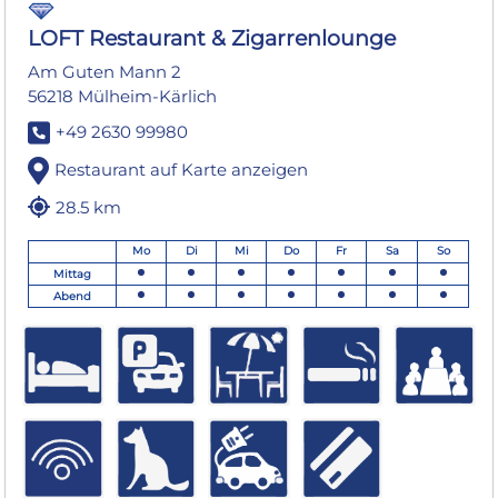
LOFT Restaurant & Zigarrenlounge
Am Guten Mann 2
56218 Mülheim-Kärlich
+49 2630 99980
Restaurant auf Karte anzeigen
28.5 km
Mo
Di
Mi
Do
Fr
Sa
So
Mittag
Abend