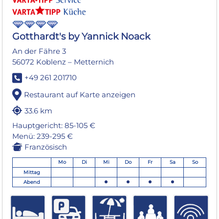
Gotthardt's by Yannick Noack
An der Fähre 3
56072 Koblenz – Metternich
+49 261 201710
Restaurant auf Karte anzeigen
33.6 km
Hauptgericht: 85-105 €
Menü: 239-295 €
Französisch
Mo
Di
Mi
Do
Fr
Sa
So
Mittag
Abend