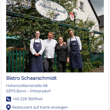
Bistro Schaarschmidt
Hohenzollernstraße 68
53173 Bonn – Plittersdorf
+49 228 3509146
Restaurant auf Karte anzeigen