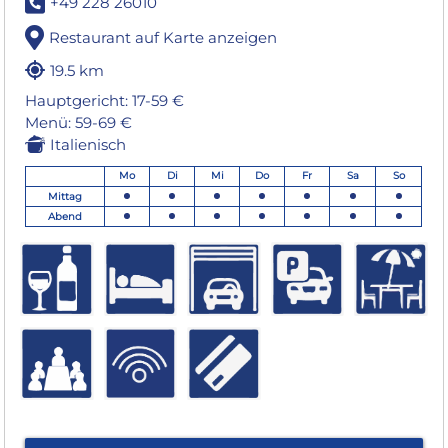
+49 228 26010
Restaurant auf Karte anzeigen
19.5 km
Hauptgericht: 17-59 €
Menü: 59-69 €
Italienisch
Mo
Di
Mi
Do
Fr
Sa
So
Mittag
Abend