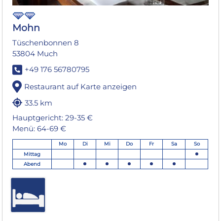
Mohn
Tüschenbonnen 8
53804 Much
+49 176 56780795
Restaurant auf Karte anzeigen
33.5 km
Hauptgericht: 29-35 €
Menü: 64-69 €
Mo
Di
Mi
Do
Fr
Sa
So
Mittag
Abend