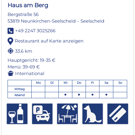
Haus am Berg
Bergstraße 56
53819 Neunkirchen-Seelscheid – Seelscheid
+49 2247 3025266
Restaurant auf Karte anzeigen
33.6 km
Hauptgericht: 19-35 €
Menü: 39-69 €
International
Mo
Di
Mi
Do
Fr
Sa
So
Mittag
Abend