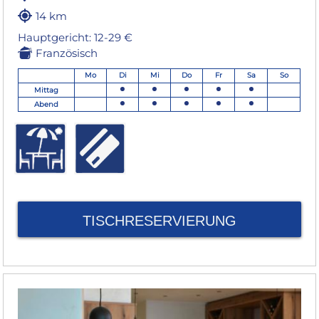
14 km
Hauptgericht: 12-29 €
Französisch
Mo
Di
Mi
Do
Fr
Sa
So
Mittag
Abend
TISCHRESERVIERUNG