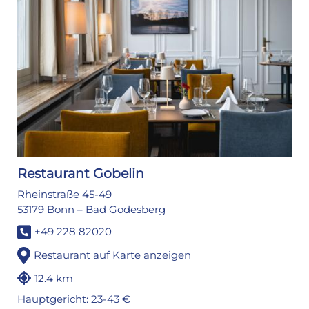
Restaurant Gobelin
Rheinstraße 45-49
53179 Bonn – Bad Godesberg
+49 228 82020
Restaurant auf Karte anzeigen
12.4 km
Hauptgericht: 23-43 €