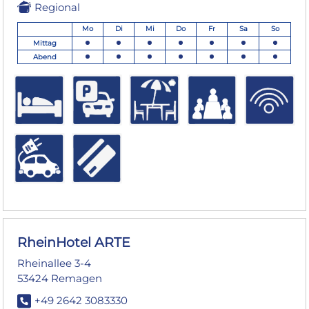
Regional
Mo
Di
Mi
Do
Fr
Sa
So
Mittag
Abend
RheinHotel ARTE
Rheinallee 3-4
53424 Remagen
+49 2642 3083330