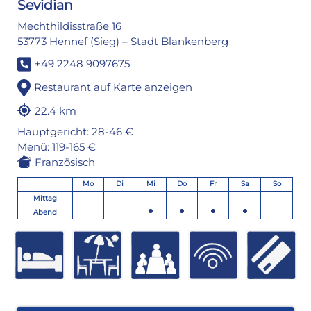
Sevidian
Mechthildisstraße 16
53773 Hennef (Sieg) – Stadt Blankenberg
+49 2248 9097675
Restaurant auf Karte anzeigen
22.4 km
Hauptgericht: 28-46 €
Menü: 119-165 €
Französisch
Mo
Di
Mi
Do
Fr
Sa
So
Mittag
Abend