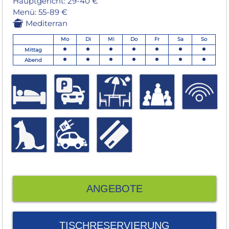
Hauptgericht: 29-40 €
Menü: 55-89 €
Mediterran
Mo
Di
Mi
Do
Fr
Sa
So
Mittag
Abend
ANGEBOTE
TISCHRESERVIERUNG