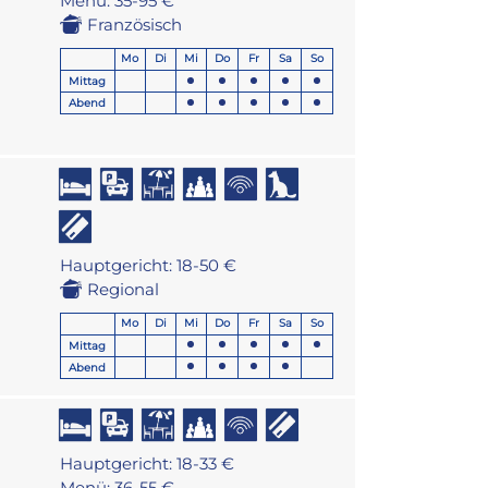
Menü: 35-95 €
Französisch
Mo
Di
Mi
Do
Fr
Sa
So
Mittag
Abend
Hauptgericht: 18-50 €
Regional
Mo
Di
Mi
Do
Fr
Sa
So
Mittag
Abend
Hauptgericht: 18-33 €
Menü: 36-55 €