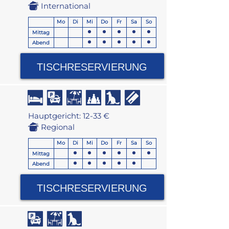
International
Mo
Di
Mi
Do
Fr
Sa
So
Mittag
Abend
TISCHRESERVIERUNG
Hauptgericht: 12-33 €
Regional
Mo
Di
Mi
Do
Fr
Sa
So
Mittag
Abend
TISCHRESERVIERUNG