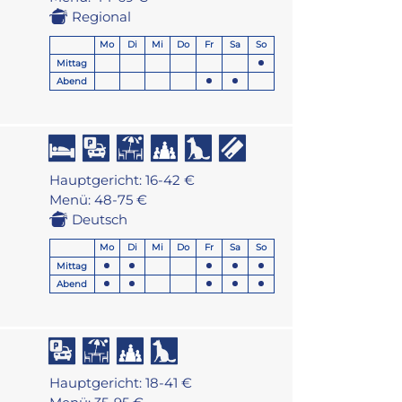
Regional
Mo
Di
Mi
Do
Fr
Sa
So
Mittag
Abend
Hauptgericht: 16-42 €
Menü: 48-75 €
Deutsch
Mo
Di
Mi
Do
Fr
Sa
So
Mittag
Abend
Hauptgericht: 18-41 €