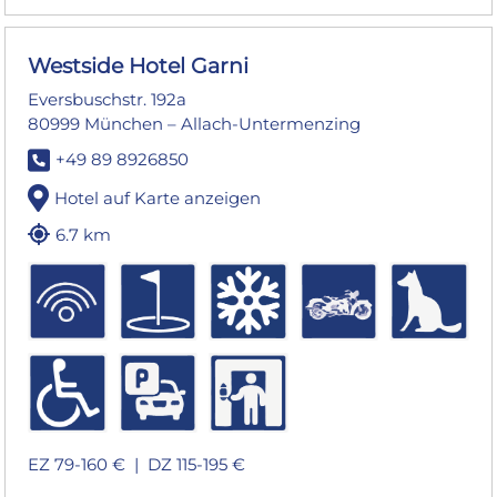
Westside Hotel Garni
Eversbuschstr. 192a
80999 München – Allach-Untermenzing
+49 89 8926850
Hotel auf Karte anzeigen
6.7 km
EZ 79-160 € |
DZ 115-195 €