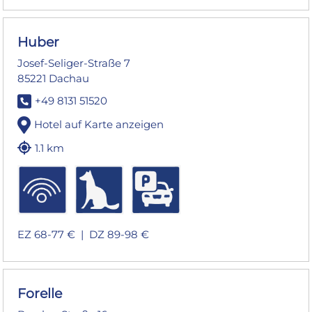
Huber
Josef-Seliger-Straße 7
85221 Dachau
+49 8131 51520
Hotel auf Karte anzeigen
1.1 km
EZ 68-77 € |
DZ 89-98 €
Forelle