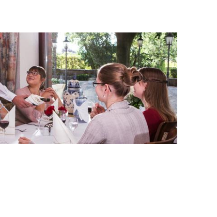
Naturnahe Lage
Aussicht
Hunde nicht erlaubt
Parkplätze kostenfrei
Busparkplätze kostenfrei
Barrierefreies Restaurant
Barrierefreier Zugang zum Restaurant
Kinder
Speisekarte für Kinder
Kinderhochstühle
Tagen & Feiern
Anzahl Veranstaltungsräume 1
Veranstaltungsräume für max. 200 Pers.