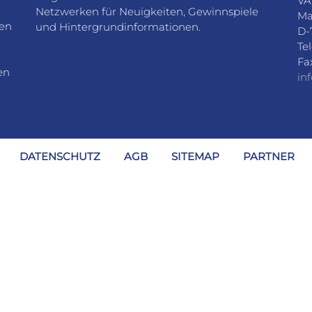
VA
Netzwerken für Neuigkeiten, Gewinnspiele
Ma
den
und Hintergrundinformationen.
D-
Te
Fa
en
in
DATENSCHUTZ
AGB
SITEMAP
PARTNER