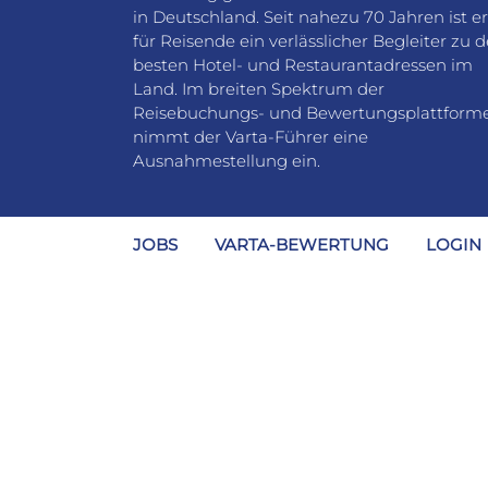
in Deutschland. Seit nahezu 70 Jahren ist er
für Reisende ein verlässlicher Begleiter zu 
besten Hotel- und Restaurantadressen im
Land. Im breiten Spektrum der
Reisebuchungs- und Bewertungsplattform
nimmt der Varta-Führer eine
Ausnahmestellung ein.
JOBS
VARTA-BEWERTUNG
LOGIN