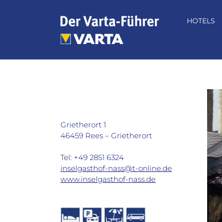
Zum
Inhalt
HOTELS
springen
Restaurant Insel-Gasthof Nass in
Rees
Grietherort 1
46459 Rees – Grietherort
Tel: +49 2851 6324
inselgasthof-nass@t-online.de
www.inselgasthof-nass.de