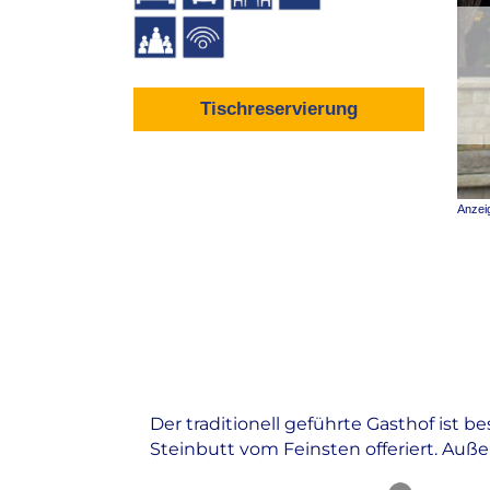
Tischreservierung
Anzei
Was bietet das Restaurant Insel-Gasth
Der traditionell geführte Gasthof ist 
Steinbutt vom Feinsten offeriert. Auße