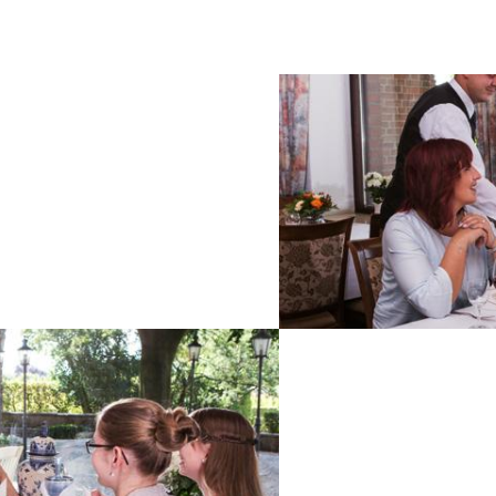
Sonntag
11:30 – 21:00 Uhr
Feiertag
11:30 – 21:00 Uhr
Preise
Hauptgericht: 14-45 EUR
Stück Torte: 2-3 EUR
Gästezimmer
7
Insel-Gasthof Nass
Zahlungsarten
EC
SPEISEKARTE
Restaurantausstattung
Sitzplätze innen 198
Terrasse/Biergarten
WLAN verfügbar