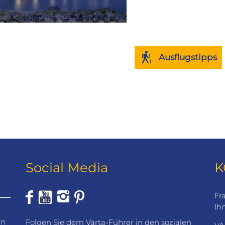
Sehenswürdigkeiten:
© Loggismo – stock.adobe.com
unterirdischen Kasem
Mühlenturm mit Hori
Ausflugstipps
Social Media
K
Fr
Ih
rn
Folgen Sie dem Varta-Führer in den sozialen