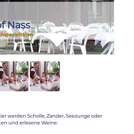
of Nass
chspezialitäten
 Hier werden Scholle, Zander, Seezunge oder
anten und erlesene Weine.