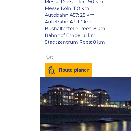
Messe Düsseldorf:
90 km
Messe Köln:
110 km
Autobahn A57:
25 km
Autobahn A3:
10 km
Bushaltestelle Rees:
8 km
Bahnhof Empel:
8 km
Stadtzentrum Rees:
8 km
Route planen