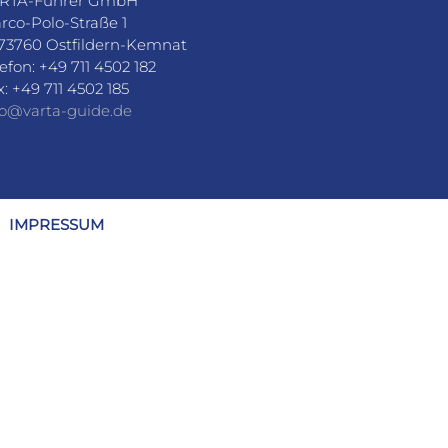
RTA-Führer GmbH
rco-Polo-Straße 1
73760 Ostfildern-Kemnat
lefon: +49 711 4502 182
x: +49 711 4502 185
fo@varta-guide.de
IMPRESSUM