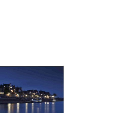
ORT & REGION
Ort:
Rees
Einwohner:
21913
Höhe über NN:
17 m
Bundesland:
Nordrhei
Touristische Region(en