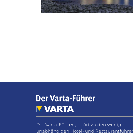
Facebook
WhatsApp
Pinterest
Email
Der Varta-Führer gehört zu den wenigen
unabhängigen Hotel- und Restaurantführe