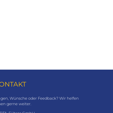
Stadtbefestigung mit Türmen und
atten, Skulpturenpark, Planetenweg,
zontobservatorium
ONTAKT
agen, Wünsche oder Feedback? Wir helfen
nen gerne weiter.