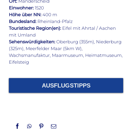
Ort:
Manderscheid
Einwohner:
1520
Höhe über NN:
400 m
Bundesland:
Rheinland-Pfalz
Touristische Region(en):
Eifel mit Ahrtal / Aachen
mit Umland
Sehenswürdigkeiten:
Oberburg (355m), Niederburg
(325m), Meerfelder Maar (5km W),
Wachsmanufaktur, Maarmuseum, Heimatmuseum,
Eifelsteig
AUSFLUGSTIPPS
Facebook
WhatsApp
Pinterest
Email