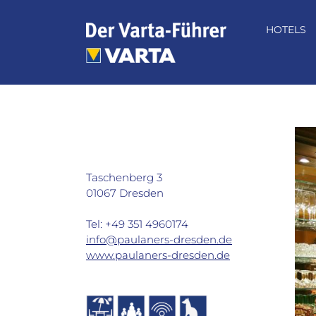
Zum
Inhalt
HOTELS
springen
Restaurant Paulaner's im
Taschenbergpalais in Dresden
Taschenberg 3
01067 Dresden
Tel: +49 351 4960174
info@paulaners-dresden.de
www.paulaners-dresden.de