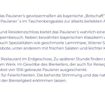
das Paulaner’s gewissermaßen als bayerische „Botschaft
Paulaner´s im Taschenbergpalais zur allseits beliebten A
d Residenzschloss bietet das Paulaner’s wahrlich eine
m Opernbesuch. Neben bewährten bayerischen Klassikern
 auch Spezialitäten wie geschmorte Lammhaxe, Wiener S
, unter anderem mit frischen Salaten und leichter Kos
 Restaurant im Erdgeschoss. Zu späterer Stunde finden s
s am Werk. Im Gewölbe des Bierkellers, der auch für Reise
bot von 1516 gebraute Paulaner ausgeschenkt.
t für Feierlichkeiten. Die beherzte Stimmung und das 
der Bierseligkeit erklimmen lassen.