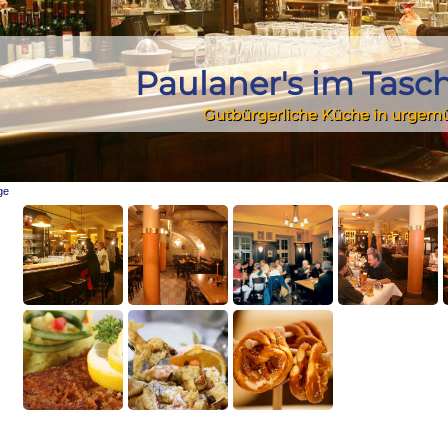
Paulaner's im Tasc
Gutbürgerliche Küche in urgem
ge
im Taschenbergpalais in Dresden?