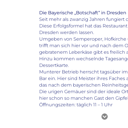
Die Bayerische „Botschaft“ in Dresden
Seit mehr als zwanzig Jahren fungiert 
Diese Erfolgsformel hat das Restaurant 
Dresden werden lassen.
Umgeben von Semperoper, Hofkirche un
trifft man sich hier vor und nach de
gebratenem Leberkäse gibt es freilich
Hinzu kommen wechselnde Tagesangebote
Dessertkarte.
Munterer Betrieb herrscht tagsüber im
Bar ein. Hier sind Meister ihres Fache
das nach dem bayerischen Reinheitsge
Die urigen Gemäuer sind der ideale Or
hier schon so manchen Gast den Gipfel 
Öffnungszeiten: täglich 11 – 1 Uhr
Alle Infos auf einen Blick