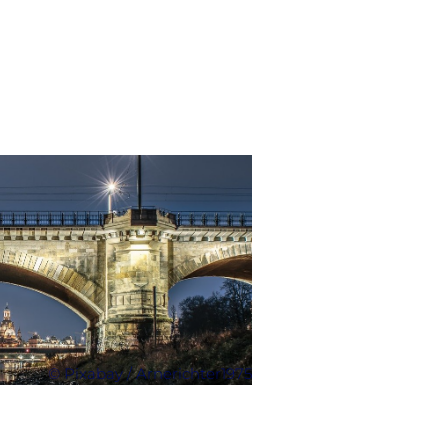
ORT & REGION
Ort:
Dresden
Einwohner:
566022
Höhe über NN:
113 m
Bundesland:
Sachsen
Touristische Region(en
Elbland
© Pixabay / Arnerichter1975
Sehenswürdigkeiten:
A
barocker Zwinger mit
Physikalischer Salon 
Schlossplatz, Taschen