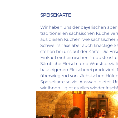
Typ
Brauereigaststätte
SPEISEKARTE
Küche
Deutsch
Wir haben uns der bayerischen aber 
Gutbürgerlich/Hausmannskost
traditionellen sächsischen Küche ver
International
aus diesen Küchen, wie sächsischer 
Öffnungszeiten
Schweinshaxe aber auch knackige Sal
Montag
11:00 – 23:45 Uhr
stehen bei uns auf der Karte. Die Fr
Dienstag
11:00 – 23:45 Uhr
Einkauf einheimischer Produkte ist u
Mittwoch
11:00 – 23:45 Uhr
Sämtliche Fleisch- und Wurstspezial
Donnerstag
11:00 – 23:45 Uhr
hauseigenen Fleischerei produziert.
Freitag
11:00 – 23:45 Uhr
überwiegend von sächsischen Höfen b
Samstag
11:00 – 23:45 Uhr
Speisekarte so viel Auswahl bietet.
Sonntag
11:00 – 23:45 Uhr
wir Ihnen – gibt es alles wieder frisch!
Feiertag
11:00 – 23:45 Uhr