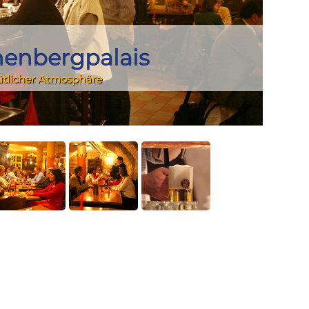
henbergpalais
ütlicher Atmosphäre