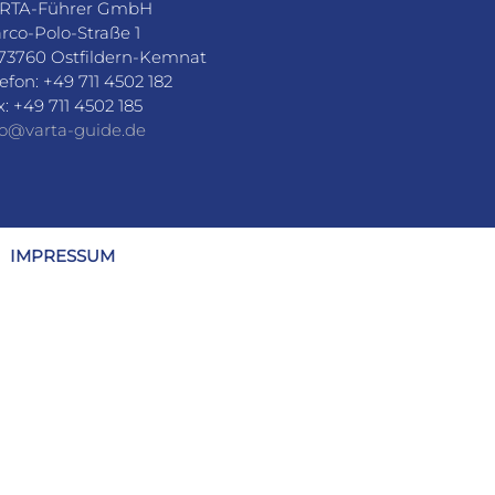
RTA-Führer GmbH
rco-Polo-Straße 1
73760 Ostfildern-Kemnat
lefon: +49 711 4502 182
x: +49 711 4502 185
fo@varta-guide.de
IMPRESSUM