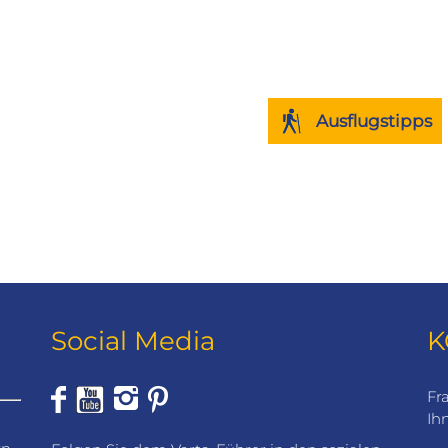
Gewölbe (Juwelensam
Hofkirche (Kathedrale)
Schloss Pillnitz in chi
Ausflugstipps
Social Media
K
Fr
Ih