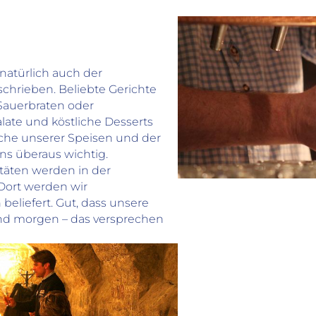
Preise
Hauptgericht: 11-21 EUR
Zahlungsarten
natürlich auch der
EC
schrieben. Beliebte Gerichte
VISA
Sauerbraten oder
MASTERCARD
ate und köstliche Desserts
AMEX
ische unserer Speisen und der
JCB
ns überaus wichtig.
Restaurantausstattung
itäten werden in der
Sitzplätze innen 80
 Dort werden wir
Terrasse/Biergarten
eliefert. Gut, dass unsere
WLAN verfügbar
 Und morgen – das versprechen
Hunde erlaubt
Barrierefreier Zugang zum Restaurant
TAGEN & FEIERN
Ca. 80 Gäste finden i