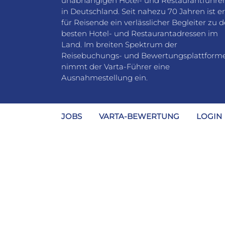
unabhängigen Hotel- und Restaurantführe
in Deutschland. Seit nahezu 70 Jahren ist er
für Reisende ein verlässlicher Begleiter zu 
besten Hotel- und Restaurantadressen im
Land. Im breiten Spektrum der
Reisebuchungs- und Bewertungsplattform
nimmt der Varta-Führer eine
Ausnahmestellung ein.
JOBS
VARTA-BEWERTUNG
LOGIN