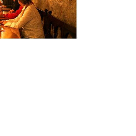
Holztischen, mit ochse
Wände und das spezie
Taschenbergpalais sor
Stimmung.
In unserem schöne Gew
Gerade für kleine Ver
diesen Raum auch exk
Eingerahmt von der ei
geniessen Sie auf unse
schöne Stunden unter
Nachbarschaft befinde
mit den Schätzen Augu