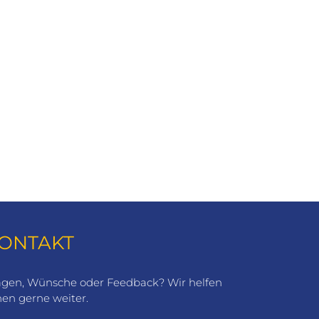
mlung), Semperoper, Fürstenzug,
 mit 78 Heiligenstatuen, Brühlsche Terrasse,
nesischem Stil, Dresdner Elbtal
ONTAKT
agen, Wünsche oder Feedback? Wir helfen
nen gerne weiter.