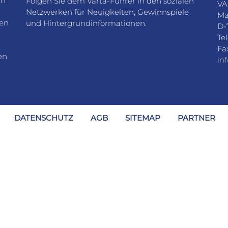
rn
Folgen Sie dem Varta-Führer in den sozialen
VA
Netzwerken für Neuigkeiten, Gewinnspiele
Ma
den
und Hintergrundinformationen.
D-
Te
Fa
en
in
DATENSCHUTZ
AGB
SITEMAP
PARTNER