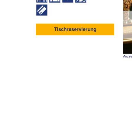
Tischreservierung
Anzei
Was bietet das Restaurant Paulaner’s 