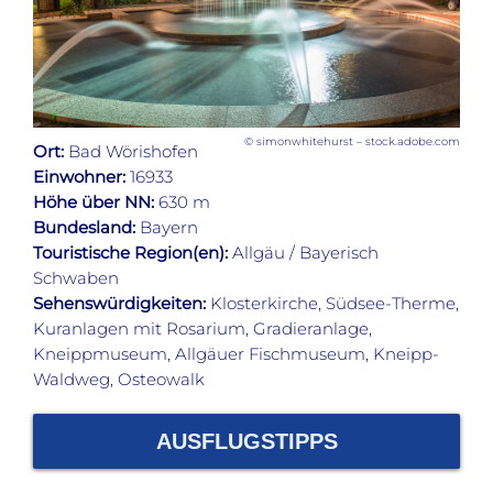
© simonwhitehurst – stock.adobe.com
Ort:
Bad Wörishofen
Einwohner:
16933
Höhe über NN:
630 m
Bundesland:
Bayern
Touristische Region(en):
Allgäu / Bayerisch
Schwaben
Sehenswürdigkeiten:
Klosterkirche, Südsee-Therme,
Kuranlagen mit Rosarium, Gradieranlage,
Kneippmuseum, Allgäuer Fischmuseum, Kneipp-
Waldweg, Osteowalk
AUSFLUGSTIPPS