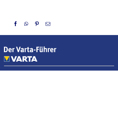
Facebook
WhatsApp
Pinterest
Email
Der Varta-Führer gehört zu den wenigen
unabhängigen Hotel- und Restaurantführern in
Deutschland. Seit nahezu 70 Jahren ist er für Reisende
ein verlässlicher Begleiter zu den besten Hotel- und
Restaurantadressen im Land. Im breiten Spektrum der
Reisebuchungs- und Bewertungsplattformen nimmt
der Varta-Führer eine Ausnahmestellung ein.