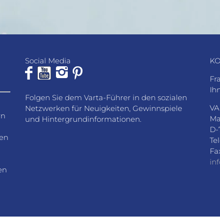
Social Media
KO
Fr
Ih
Folgen Sie dem Varta-Führer in den sozialen
VA
Netzwerken für Neuigkeiten, Gewinnspiele
rn
Ma
und Hintergrundinformationen.
D-
den
Te
Fa
in
en