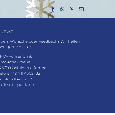
Facebook
WhatsApp
Pinterest
E-
Mail
NTAKT
agen, Wünsche oder Feedback? Wir helfen
nen gerne weiter.
RTA-Führer GmbH
rco-Polo-Straße 1
73760 Ostfildern-Kemnat
lefon: +49 711 4502 182
x: +49 711 4502 185
fo@varta-guide.de