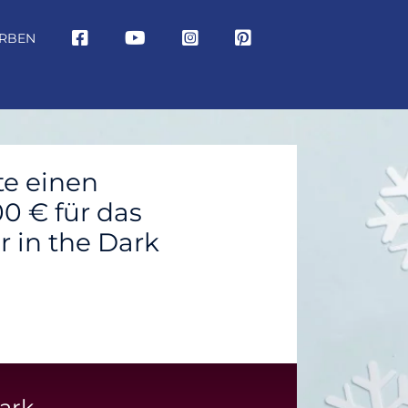
RBEN
te einen
0 € für das
r in the Dark
Dark