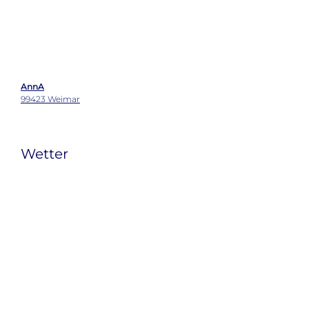
AnnA
99423 Weimar
Wetter