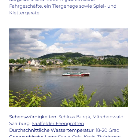
Fahrgeschäfte, ein Tiergehege sowie Spiel- und
Klettergeräte.
Sehenswürdigkeiten
: Schloss Burgk, Märchenwald
Saalburg,
Saalfelder Feengrotten
Durchschnittliche Wassertemperatur
: 18-20 Grad
Geographische Lage
: Saale-Orla-Kreis, Thüringen