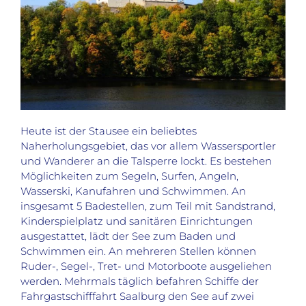
Heute ist der Stausee ein beliebtes
Naherholungsgebiet, das vor allem Wassersportler
und Wanderer an die Talsperre lockt. Es bestehen
Möglichkeiten zum Segeln, Surfen, Angeln,
Wasserski, Kanufahren und Schwimmen. An
insgesamt 5 Badestellen, zum Teil mit Sandstrand,
Kinderspielplatz und sanitären Einrichtungen
ausgestattet, lädt der See zum Baden und
Schwimmen ein. An mehreren Stellen können
Ruder-, Segel-, Tret- und Motorboote ausgeliehen
werden. Mehrmals täglich befahren Schiffe der
Fahrgastschifffahrt Saalburg den See auf zwei