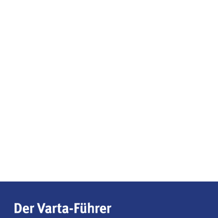
Der Varta-Führer gehört zu den wenigen
unabhängigen Hotel- und Restaurantführern in
Deutschland. Seit nahezu 70 Jahren ist er für
Reisende ein verlässlicher Begleiter zu den besten
Hotel- und Restaurantadressen im Land. Im breiten
Spektrum der Reisebuchungs- und
Bewertungsplattformen nimmt der Varta-Führer
eine Ausnahmestellung ein.