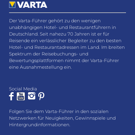
Social Media
Folgen Sie dem Varta-Führer in den sozialen
Netzwerken für Neuigkeiten, Gewinnspiele und
Hintergrundinformationen.
KONTAKT
Fragen, Wünsche oder Feedback? Wir helfen Ihnen
gerne weiter.
VARTA-Führer GmbH
Marco-Polo-Straße 1
D-73760 Ostfildern-Kemnat
Telefon: +49 711 4502 182
Fax: +49 711 4502 185
info@varta-guide.de