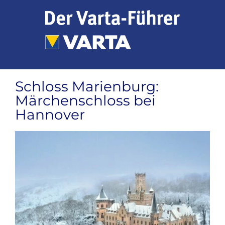
Zum
Inhalt
springen
Schloss Marienburg:
Märchenschloss bei
Hannover
Zeige
grösseres
Bild