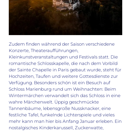
Zudem finden während der Saison verschiedene
Konzerte, Theateraufführungen,
Kleinkunstveranstaltungen und Festivals statt. Die
romantische Schlosskapelle, die nach dem Vorbild
der Sainte Chapelle in Paris gebaut wurde, steht für
Hochzeiten, Taufen und weitere Gottesdienste zur
Verfügung. Besonders schön ist ein Besuch auf
Schloss Marienburg rund um Weihnachten: Beim
Wintermärchen verwandelt sich das Schloss in eine
wahre Märchenwelt. Üppig geschmückte
Tannenbäume, lebensgroße Nussknacker, eine
festliche Tafel, funkelnde Lichterspiele und vieles
mehr kann man hier bis Anfang Januar erleben. Ein
nostalgisches Kinderkarussell, Zuckerwatte,