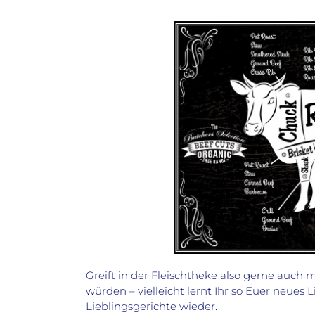
Greift in der Fleischtheke also gerne auch m
würden – vielleicht lernt Ihr so Euer neues 
Lieblingsgerichte wieder.