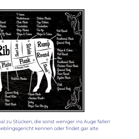
al zu Stücken, die sonst weniger ins Auge fallen
Lieblingsgericht kennen oder findet gar alte