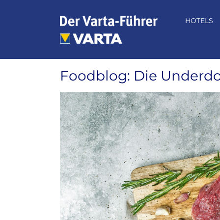
Zum
Inhalt
HOTELS
springen
Foodblog: Die Underdo
Zeige
grösseres
Bild