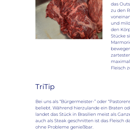
das Outs
zu den R
voneinan
und mild
den Körp
Stücke s
Marmorie
bewegen.
zarteste
maximale
Fleisch 
TriTip
Bei uns als “Bürgermeister-” oder “Pastorens
beliebt. Während hierzulande ein Braten od
landet das Stück in Brasilien meist als Gan
auch als Steak geschnitten ist das Fleis
ohne Probleme genießbar.