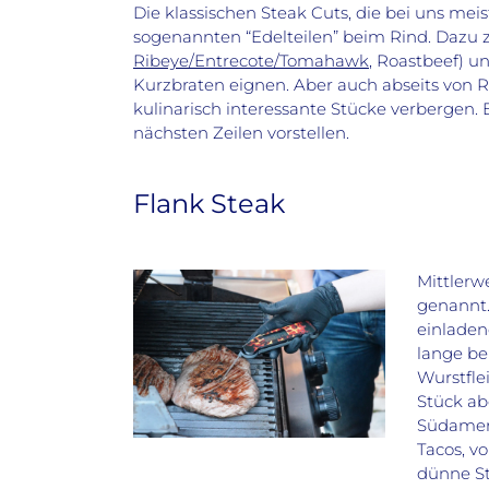
Die klassischen Steak Cuts, die bei uns me
sogenannten “Edelteilen” beim Rind. Dazu z
Ribeye/Entrecote/Tomahawk
, Roastbeef) u
Kurzbraten eignen. Aber auch abseits von R
kulinarisch interessante Stücke verbergen. 
nächsten Zeilen vorstellen.
Flank Steak
Mittlerw
genannt.
einladen
lange be
Wurstfle
Stück ab
Südameri
Tacos, v
dünne St