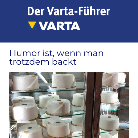
Zum
Inhalt
springen
Humor ist, wenn man
trotzdem backt
Zeige
grösseres
Bild