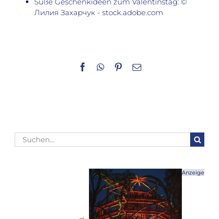
Süße Geschenkideen zum Valentinstag: ©
Лилия Захарчук - stock.adobe.com
Facebook
WhatsApp
Pinterest
E-
Mail
Suche
nach:
Anzeige