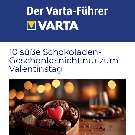
Zum
Inhalt
springen
10 süße Schokoladen-
Geschenke nicht nur zum
Valentinstag
Zeige
grösseres
Bild