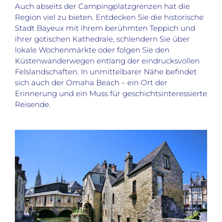
Auch abseits der Campingplatzgrenzen hat die
Region viel zu bieten. Entdecken Sie die historische
Stadt Bayeux mit ihrem berühmten Teppich und
ihrer gotischen Kathedrale, schlendern Sie über
lokale Wochenmärkte oder folgen Sie den
Küstenwanderwegen entlang der eindrucksvollen
Felslandschaften. In unmittelbarer Nähe befindet
sich auch der Omaha Beach – ein Ort der
Erinnerung und ein Muss für geschichtsinteressierte
Reisende.