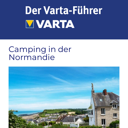
Zum
Inhalt
springen
Camping in der
Normandie
Zeige
grösseres
Bild