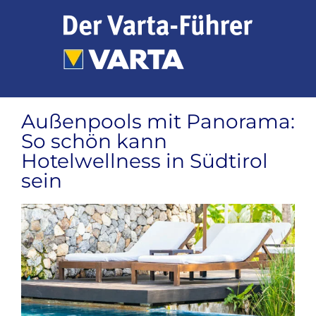
Zum
Inhalt
springen
Außenpools mit Panorama:
So schön kann
Hotelwellness in Südtirol
sein
Zeige
grösseres
Bild