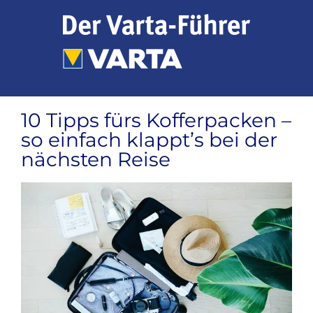
Zum
Inhalt
springen
10 Tipps fürs Kofferpacken –
so einfach klappt’s bei der
nächsten Reise
Zeige
grösseres
Bild