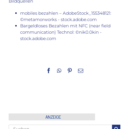
Bildquellen
mobiles bezahlen – AdobeStock_155348121:
©metamorworks - stock.adobe.com
Bargeldloses Bezahlen mit NFC (near field
communication) Technol: ©nik0.0kin -
stock.adobe.com
Facebook
WhatsApp
Pinterest
E-
Mail
Suche