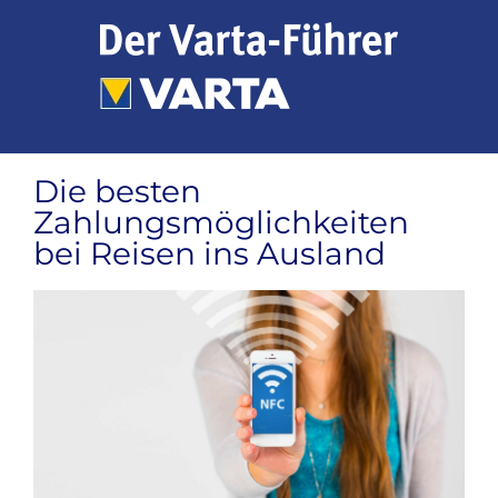
Zum
Inhalt
springen
Die besten
Zahlungsmöglichkeiten
bei Reisen ins Ausland
Zeige
grösseres
Bild