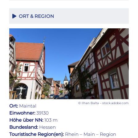
ORT & REGION
© Ilhan Balta – stock.adobe.com
Ort:
Maintal
Einwohner:
39130
Höhe über NN:
103 m
Bundesland:
Hessen
Touristische Region(en):
Rhein – Main – Region