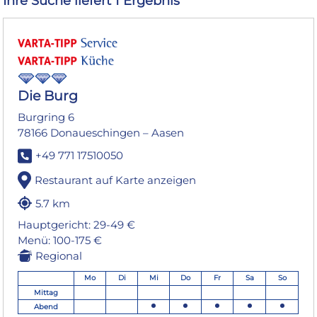
Ihre Suche liefert 1 Ergebnis
Die Burg
Burgring 6
78166 Donaueschingen – Aasen
+49 771 17510050
Restaurant auf Karte anzeigen
5.7 km
Hauptgericht: 29-49 €
Menü: 100-175 €
Regional
Mo
Di
Mi
Do
Fr
Sa
So
Mittag
Abend