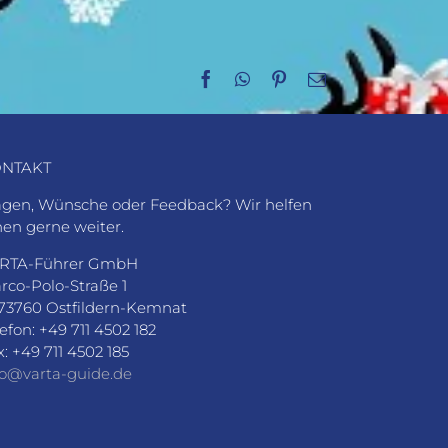
Facebook
WhatsApp
Pinterest
E-
Mail
NTAKT
agen, Wünsche oder Feedback? Wir helfen
nen gerne weiter.
RTA-Führer GmbH
rco-Polo-Straße 1
73760 Ostfildern-Kemnat
lefon: +49 711 4502 182
x: +49 711 4502 185
fo@varta-guide.de