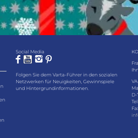
Social Media
KO
Fr
Ih
Folgen Sie dem Varta-Führer in den sozialen
VA
Netzwerken für Neuigkeiten, Gewinnspiele
rn
Ma
und Hintergrundinformationen.
D-
den
Te
Fa
in
en