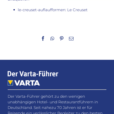
le-creuset-auflaufformen: Le Creuset
Facebook
WhatsApp
Pinterest
E-
Mail
Der Varta-Führer gehört zu den wenigen
unabhängigen Hotel- und Restaurantführern in
Deutschland. Seit nahezu 70 Jahren ist er für
Reisende ein verlässlicher Begleiter zu den besten