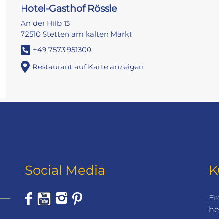
Hotel-Gasthof Rössle
An der Hilb 13
72510 Stetten am kalten Markt
+49 7573 951300
Restaurant auf Karte anzeigen
Social Media
K
Fr
he