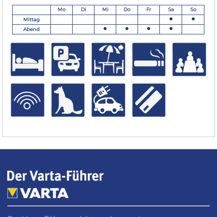
Mo
Di
Mi
Do
Fr
Sa
So
Mittag
Abend