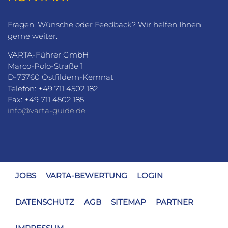
Fragen, Wünsche oder Feedback? Wir helfen Ihnen
gerne weiter.
VARTA-Führer GmbH
Marco-Polo-Straße 1
D-73760 Ostfildern-Kemnat
Telefon: +49 711 4502 182
Fax: +49 711 4502 185
info@varta-guide.de
JOBS
VARTA-BEWERTUNG
LOGIN
DATENSCHUTZ
AGB
SITEMAP
PARTNER