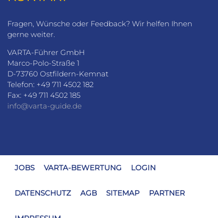
Fragen, Wünsche oder Feedback? Wir helfen Ihnen
gerne weiter.
VARTA-Führer GmbH
Marco-Polo-Straße 1
D-73760 Ostfildern-Kemnat
Telefon: +49 711 4502 182
Fax: +49 711 4502 185
info@varta-guide.de
JOBS
VARTA-BEWERTUNG
LOGIN
DATENSCHUTZ
AGB
SITEMAP
PARTNER