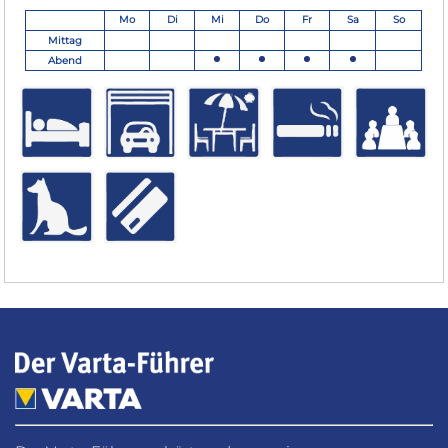
Mo
Di
Mi
Do
Fr
Sa
So
Mittag
Abend