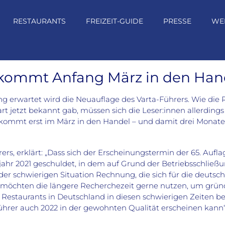
RESTAURANTS
FREIZEIT-GUIDE
PRESSE
WE
 kommt Anfang März in den Han
ng erwartet wird die Neuauflage des Varta-Führers. Wie di
art jetzt bekannt gab, müssen sich die Leser:innen allerdin
kommt erst im März in den Handel – und damit drei Monate 
ers, erklärt: „Dass sich der Erscheinungstermin der 65. Aufla
hr 2021 geschuldet, in dem auf Grund der Betriebsschließu
der schwierigen Situation Rechnung, die sich für die deuts
r möchten die längere Recherchezeit gerne nutzen, um gründ
d Restaurants in Deutschland in diesen schwierigen Zeiten b
ührer auch 2022 in der gewohnten Qualität erscheinen kann“,