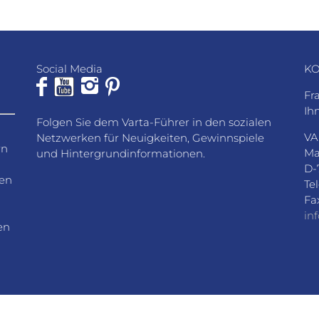
Social Media
KO
Fr
Ih
Folgen Sie dem Varta-Führer in den sozialen
VA
Netzwerken für Neuigkeiten, Gewinnspiele
rn
Ma
und Hintergrundinformationen.
D-
den
Te
Fa
in
en