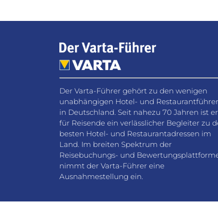
Der Varta-Führer gehört zu den wenigen
unabhängigen Hotel- und Restaurantführe
in Deutschland. Seit nahezu 70 Jahren ist er
für Reisende ein verlässlicher Begleiter zu 
besten Hotel- und Restaurantadressen im
Land. Im breiten Spektrum der
Reisebuchungs- und Bewertungsplattform
nimmt der Varta-Führer eine
Ausnahmestellung ein.