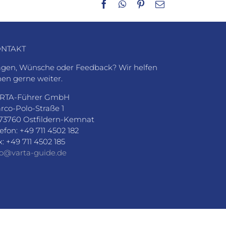
Facebook
WhatsApp
Pinterest
E-
Mail
NTAKT
agen, Wünsche oder Feedback? Wir helfen
nen gerne weiter.
RTA-Führer GmbH
rco-Polo-Straße 1
73760 Ostfildern-Kemnat
lefon: +49 711 4502 182
x: +49 711 4502 185
fo@varta-guide.de