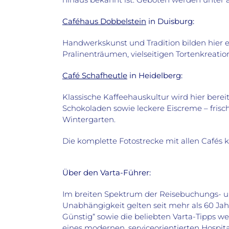
Caféhaus Dobbelstein
in Duisburg:
Handwerkskunst und Tradition bilden hier e
Pralinenträumen, vielseitigen Tortenkreat
Café Schafheutle
in Heidelberg:
Klassische Kaffeehauskultur wird hier berei
Schokoladen sowie leckere Eiscreme – frisc
Wintergarten.
Die komplette Fotostrecke mit allen Cafés 
Über den Varta-Führer:
Im breiten Spektrum der Reisebuchungs- u
Unabhängigkeit gelten seit mehr als 60 Ja
Günstig“ sowie die beliebten Varta-Tipps we
eines modernen, serviceorientierten Hospi