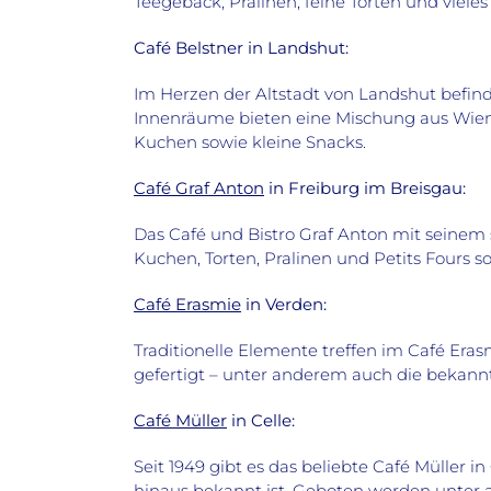
Teegebäck, Pralinen, feine Torten und viel
Café Belstner in Landshut:
Im Herzen der Altstadt von Landshut befinde
Innenräume bieten eine Mischung aus Wiene
Kuchen sowie kleine Snacks.
Café Graf Anton
in Freiburg im Breisgau:
Das Café und Bistro Graf Anton mit seinem 
Kuchen, Torten, Pralinen und Petits Fours s
Café Erasmie
in Verden:
Traditionelle Elemente treffen im Café Era
gefertigt – unter anderem auch die bekannte
Café Müller
in Celle:
Seit 1949 gibt es das beliebte Café Müller
hinaus bekannt ist. Geboten werden unter