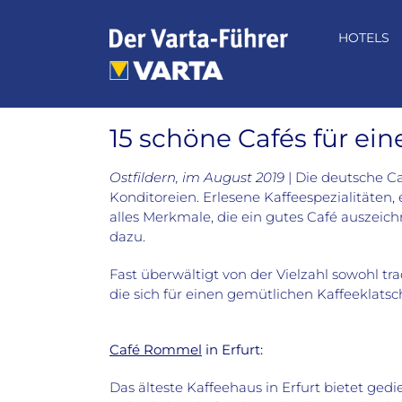
Zum
Inhalt
HOTELS
springen
15 schöne Cafés für ei
Ostfildern, im August 2019
| Die deutsche Ca
Konditoreien. Erlesene Kaffeespezialitäten,
alles Merkmale, die ein gutes Café auszei
dazu.
Fast überwältigt von der Vielzahl sowohl tr
die sich für einen gemütlichen Kaffeeklatsc
Café Rommel
in Erfurt:
Das älteste Kaffeehaus in Erfurt bietet g