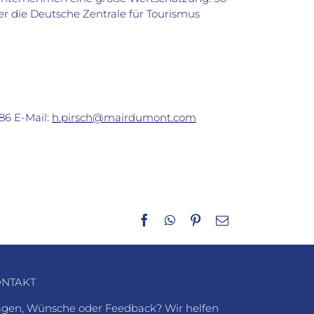
 die Deutsche Zentrale für Tourismus
186 E-Mail:
h.pirsch@mairdumont.com
Facebook
WhatsApp
Pinterest
E-
Mail
NTAKT
agen, Wünsche oder Feedback? Wir helfen