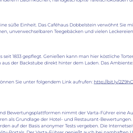
ine süße Einheit. Das Caféhaus Dobbelstein verwöhnt Sie mi
ionen, unverwechselbaren Teegebäcken und vielen Leckereie
ts seit 1833 gepflegt. Genießen kann man hier köstliche Tor
h aus der Backstube direkt hinter dem Laden. Das Ambiente:
können Sie unter folgendem Link aufrufen:
http://bit.ly/2Z9h
nd Bewertungsplattformen nimmt der Varta-Führer eine Aus
hren als Grundlage der Hotel- und Restaurant-Bewertungen. 
rden auf der Basis anonymer Tests vergeben. Die Internetsei
tality-Portals. Der Varta-Führer genießt auch bei namhafte