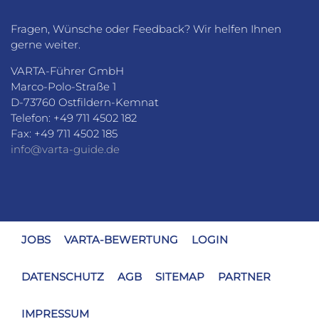
Fragen, Wünsche oder Feedback? Wir helfen Ihnen
gerne weiter.
VARTA-Führer GmbH
Marco-Polo-Straße 1
D-73760 Ostfildern-Kemnat
Telefon: +49 711 4502 182
Fax: +49 711 4502 185
info@varta-guide.de
JOBS
VARTA-BEWERTUNG
LOGIN
DATENSCHUTZ
AGB
SITEMAP
PARTNER
IMPRESSUM