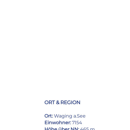
ORT & REGION
Ort:
Waging a.See
Einwohner:
7154
Höhe über NN:
465 m