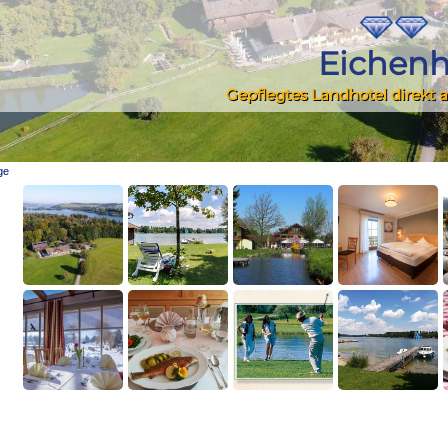
Eichenh
Gepflegtes Landhotel direkt
ge
ing a.See?