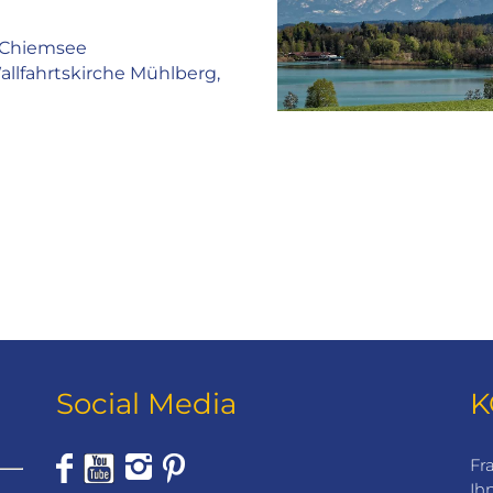
 Chiemsee
allfahrtskirche Mühlberg,
Social Media
K
Fr
Ih