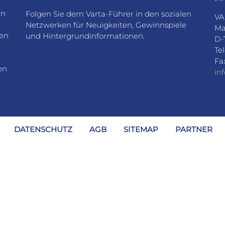
rn
Folgen Sie dem Varta-Führer in den sozialen
VA
Netzwerken für Neuigkeiten, Gewinnspiele
Ma
den
und Hintergrundinformationen.
D-
Te
Fa
en
in
DATENSCHUTZ
AGB
SITEMAP
PARTNER