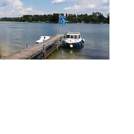
qm
Technik
Beamer
WLAN
DEHOGA-Klassifizierung:
RNUNGEN