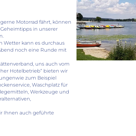
Kinder
Anzahl Familienzimmer: 3
Kind kostenlos im Zimmer der Eltern bis 6
gerne Motorrad fährt, können
Jahre
 Geheimtipps in unserer
Babybetten
n.
Babyphone
m Wetter kann es durchaus
Abend noch eine Runde mit
tättenverband, uns auch vom
cher Hotelbetrieb“ bieten wir
stungenwie zum Beispiel
ckenservice, Waschplatz für
flegemitteln, Werkzeuge und
alternativen,
ir Ihnen auch geführte
ANFAHRT & ENTFE