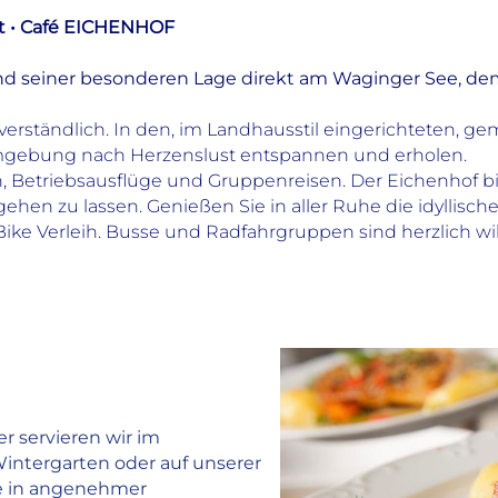
nt • Café EICHENHOF
rund seiner besonderen Lage direkt am Waginger See, 
verständlich. In den, im Landhausstil eingerichteten,
mgebung nach Herzenslust entspannen und erholen.
, Betriebsausflüge und Gruppenreisen. Der Eichenhof bie
tgehen zu lassen. Genießen Sie in aller Ruhe die idyllis
Bike Verleih. Busse und Radfahrgruppen sind herzlich w
Zimmeranzahl
Gesamtanzahl Zimmer: 48
davon Suiten: 2
davon Apartments: 3
davon Nichtraucherzimmer: 48
 servieren wir im
intergarten oder auf unserer
Zimmerausstattung
te in angenehmer
Badezimmer mit Dusche