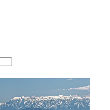
:
1.5 km
0 km
m
20 km
0 km