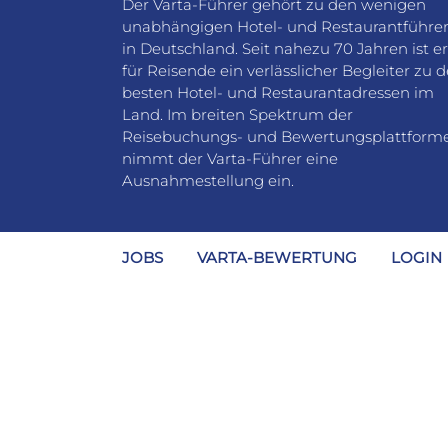
Der Varta-Führer gehört zu den wenigen
unabhängigen Hotel- und Restaurantführe
in Deutschland. Seit nahezu 70 Jahren ist er
für Reisende ein verlässlicher Begleiter zu 
besten Hotel- und Restaurantadressen im
Land. Im breiten Spektrum der
Reisebuchungs- und Bewertungsplattform
nimmt der Varta-Führer eine
Ausnahmestellung ein.
JOBS
VARTA-BEWERTUNG
LOGIN