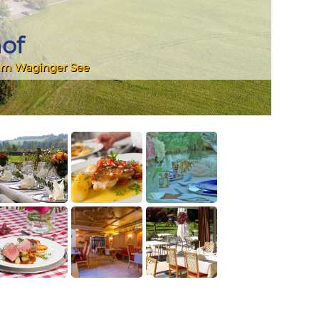
of
 am Waginger See