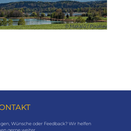
© Makalu / Pixabay
ONTAKT
agen, Wünsche oder Feedback? Wir helfen
nen gerne weiter.