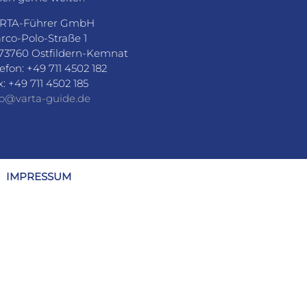
RTA-Führer GmbH
rco-Polo-Straße 1
73760 Ostfildern-Kemnat
lefon: +49 711 4502 182
x: +49 711 4502 185
fo@varta-guide.de
IMPRESSUM