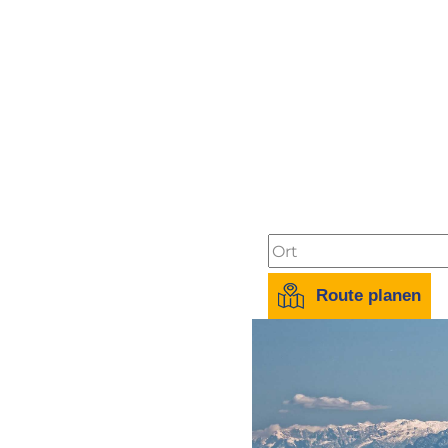
Stadtzentrum Waging
Bahnhof Traunstein:
1
Bahnhof Waging:
3 k
Autobahn A8:
15 km
Bushaltestelle:
800 m
Flughafen München:
1
Flughafen Salzburg:
3
Messe:
20 km
Route planen