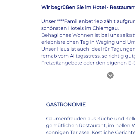
Wir begrüßen Sie im Hotel • Restaura
Unser ****Familienbetrieb zählt aufg
schönsten Hotels im Chiemgau.
Behagliches Wohnen ist bei uns selbst
erlebnisreichen Tag in Waging und U
Unser Haus ist auch ideal für Tagungen
fernab vom Alltagsstress, so richtig gu
Freizeitangebote oder den eigenen E-
Alle Infos auf einen Blick
Typ
Ferienhotel
GASTRONOMIE
Öffnungszeiten/Rezeption
Geöffnet: Mo-So 24 Stunden
Gaumenfreuden aus Küche und Keller
Hotelausstattung
gemütlichen Restaurant, im hellen W
Ruhige Zimmer
sonnigen Terrasse. Köstliche Gerich