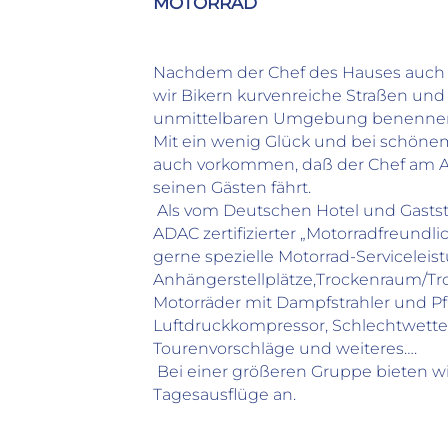
MOTORRAD
AMEX
Preisinformation
Zimmerpreis inkl. Frühstück
Nachdem der Chef des Hauses auch 
wir Bikern kurvenreiche Straßen und
unmittelbaren Umgebung benenne
Mit ein wenig Glück und bei schöne
auch vorkommen, daß der Chef am 
seinen Gästen fährt.
Als vom Deutschen Hotel und Gasts
ADAC zertifizierter „Motorradfreundli
gerne spezielle Motorrad-Servicelei
Anhängerstellplätze,Trockenraum/Tro
Motorräder mit Dampfstrahler und P
Luftdruckkompressor, Schlechtwetter
Tourenvorschläge und weiteres….
Bei einer größeren Gruppe bieten w
Tagesausflüge an.