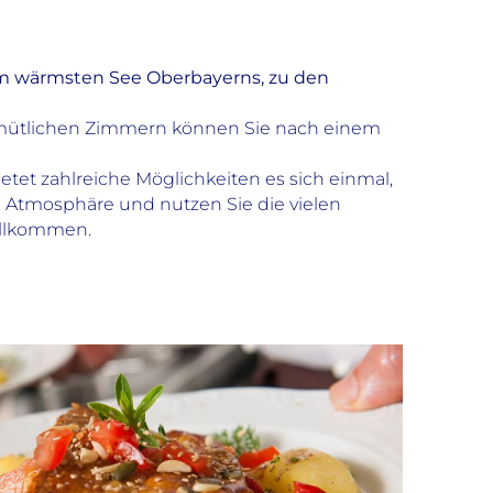
dem wärmsten See Oberbayerns, zu den
 gemütlichen Zimmern können Sie nach einem
tet zahlreiche Möglichkeiten es sich einmal,
che Atmosphäre und nutzen Sie die vielen
illkommen.
Spielplatz
Wellness
Beauty-/Anwendungskabinen
Fitnessbereich
Sauna
Massagen