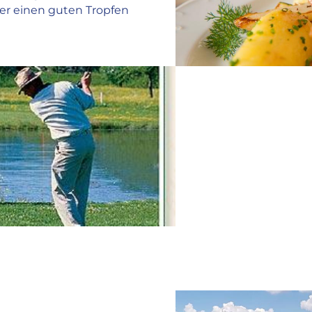
er einen guten Tropfen
WC
Fenster zum Öffnen
WLAN im Zimmer
Fernseher
Minibar
Haartrockner
GOLF
Kosmetikspiegel
Bademantel
Für Golfer und diejen
Hosenbügler
empfehlen wir unsere 
Kosmetikartikel
Golflehrer bietet Ihne
Safe
Golfen vor traumhafter
Kofferablage
waging.de
Telefon
Nur wenige Kilometer v
Schreibtisch
Partner >>Golfclub An
Gäste unseres Hauses 
Gastronomie
Hotelbar
18-Loch Greenfee an al
Restaurant für Passanten
Startzeiten erforderl
Übungsmöglichkeiten a
Eichenhof