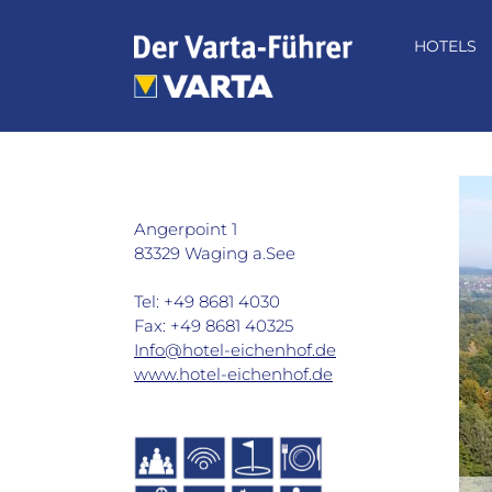
Zum
Inhalt
HOTELS
springen
Hotel Eichenhof in Waging a.See
Angerpoint 1
83329 Waging a.See
Tel: +49 8681 4030
Fax: +49 8681 40325
Info@hotel-eichenhof.de
www.hotel-eichenhof.de