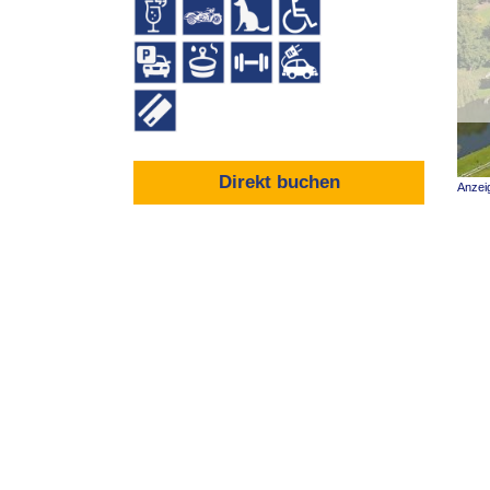
Direkt buchen
Anzei
Was bietet das Hotel Eichenhof in Wag