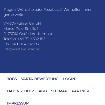
Fragen, Wünsche oder Feedback? Wir helfen Ihnen
gerne weiter.
VARTA-Führer GmbH
Marco-Polo-Straße 1
D-73760 Ostfildern-Kemnat
Telefon: +49 711 4502 182
Fax: +49 711 4502 185
info@varta-guide.de
JOBS
VARTA-BEWERTUNG
LOGIN
DATENSCHUTZ
AGB
SITEMAP
PARTNER
IMPRESSUM