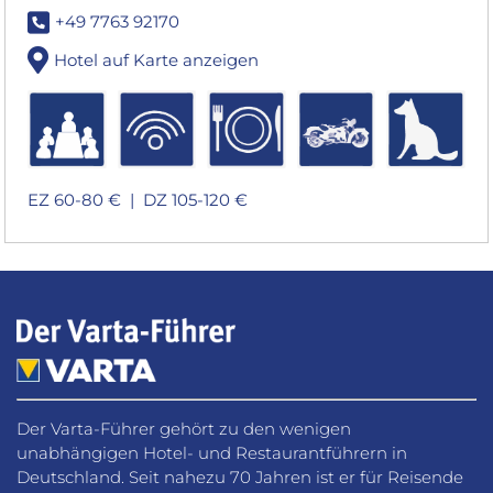
+49 7763 92170
Hotel auf Karte anzeigen
EZ 60-80 € |
DZ 105-120 €
Der Varta-Führer gehört zu den wenigen
unabhängigen Hotel- und Restaurantführern in
Deutschland. Seit nahezu 70 Jahren ist er für Reisende