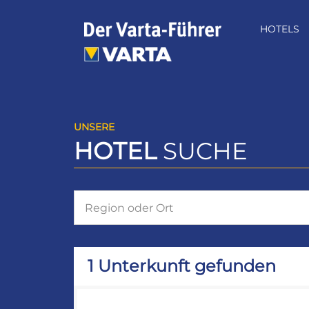
Zum
Inhalt
HOTELS
springen
UNSERE
HOTEL
SUCHE
1 Unterkunft gefunden