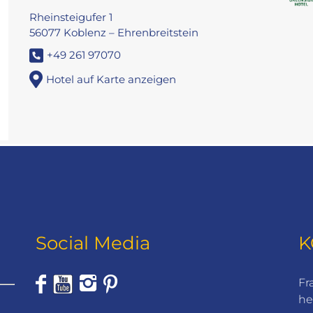
Rheinsteigufer 1
56077 Koblenz – Ehrenbreitstein
+49 261 97070
Hotel auf Karte anzeigen
Social Media
K
Fr
he