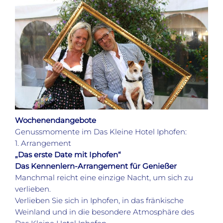
Wochenendangebote
Genussmomente im Das Kleine Hotel Iphofen:
1. Arrangement
„Das erste Date mit Iphofen“
Das Kennenlern-Arrangement für Genießer
Manchmal reicht eine einzige Nacht, um sich zu
verlieben.
Verlieben Sie sich in Iphofen, in das fränkische
Weinland und in die besondere Atmosphäre des