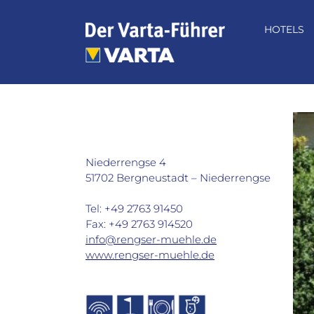
Zum
Inhalt
HOTELS
springen
Hotel Rengser Mühle in
Bergneustadt
Niederrengse 4
51702 Bergneustadt – Niederrengse
Tel: +49 2763 91450
Fax: +49 2763 914520
info@rengser-muehle.de
www.rengser-muehle.de