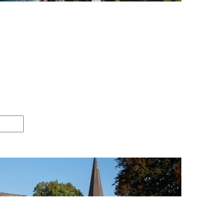
Reichshof
RNUNGEN
Entfernung zum Golfplatz: 12 km
Gäste erlaubt
:
55 km
Anzahl Löcher: 18
DEHOGA-Klassifizierung:
S
ch:
12 km
rengse:
50 m
55 km