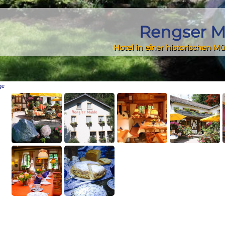
Rengser M
Hotel in einer historischen M
ge
n Bergneustadt?