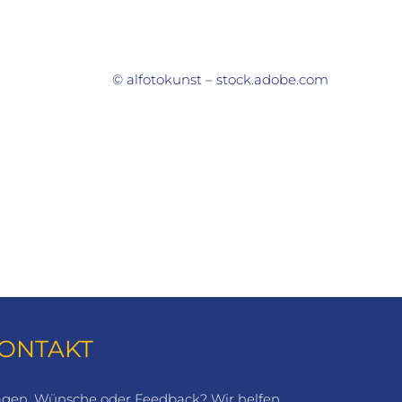
© alfotokunst – stock.adobe.com
ONTAKT
agen, Wünsche oder Feedback? Wir helfen