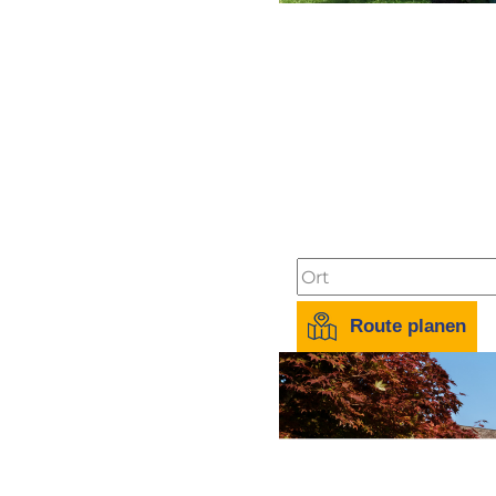
WLAN im Zimmer
Fernseher
ANFAHRT & ENTFE
CD-Player
Minibar
Messe Köln/Dortmund
Haartrockner
Autobahn A45:
5 km
Kosmetikspiegel
Autobahn A4:
5 km
Bademantel
Bahnhof Gummersba
Hosenbügler
Bushaltestelle Nieder
Kosmetikartikel
Flughafen Köln/Bonn:
Safe
Kofferablage
Telefon
Gastronomie
Route planen
Hotelbar
Restaurant für Passanten
Restaurant für Hausgäste