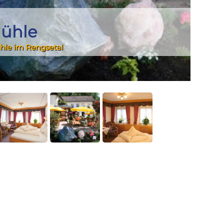
ühle
ühle im Rengsetal