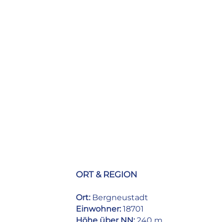
Busparkplätze kostenlos
Hunde nicht erlaubt
WLAN in den öffentlichen Bereichen
kostenlos
Barrierefreier Zugang zum Hotel
Ladestation für E-Bikes
Ladestation für Elektroautos
Zimmer & Preise
Einzelzimmer: ab 95 EUR
Doppelzimmer: ab 130 EUR
Frühstück: ab 5 EUR
Zahlungsarten
EC
VISA
MASTERCARD
ORT & REGION
Ort:
Bergneustadt
Einwohner:
18701
Höhe über NN:
240 m