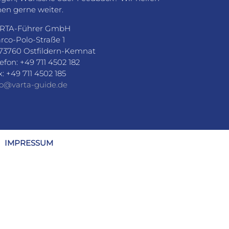
nen gerne weiter.
RTA-Führer GmbH
rco-Polo-Straße 1
73760 Ostfildern-Kemnat
lefon: +49 711 4502 182
x: +49 711 4502 185
fo@varta-guide.de
IMPRESSUM