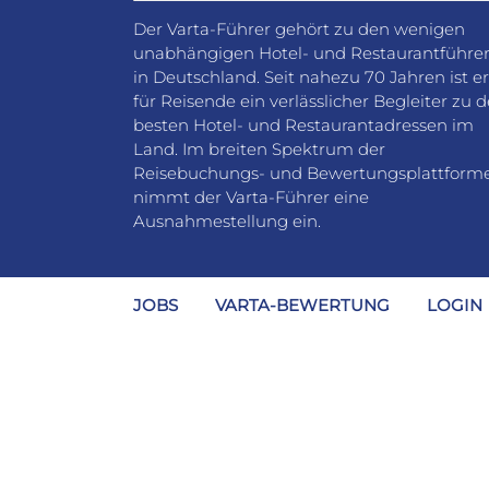
Der Varta-Führer gehört zu den wenigen
unabhängigen Hotel- und Restaurantführe
in Deutschland. Seit nahezu 70 Jahren ist er
für Reisende ein verlässlicher Begleiter zu 
besten Hotel- und Restaurantadressen im
Land. Im breiten Spektrum der
Reisebuchungs- und Bewertungsplattform
nimmt der Varta-Führer eine
Ausnahmestellung ein.
JOBS
VARTA-BEWERTUNG
LOGIN