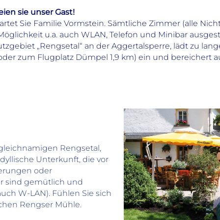
ien sie unser Gast!
wartet Sie Familie Vormstein. Sämtliche Zimmer (alle Nic
öglichkeit u.a. auch WLAN, Telefon und Minibar ausgesta
zgebiet „Rengsetal“ an der Aggertalsperre, lädt zu la
oder zum Flugplatz Dümpel 1,9 km) ein und bereichert a
Preisinformation
Zimmerpreis inkl. Frühstück
Zimmeranzahl
Gesamtanzahl Zimmer: 4
 gleichnamigen Rengsetal,
davon Nichtraucherzimmer: 4
idyllische Unterkunft, die vor
Zimmerausstattung
erungen oder
Badezimmer mit Dusche
er sind gemütlich und
WC
(auch W-LAN). Fühlen Sie sich
Fenster zum Öffnen
schen Rengser Mühle.
Lärmschutzfenster