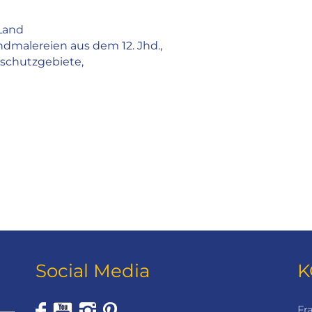
Land
dmalereien aus dem 12. Jhd.,
rschutzgebiete,
Social Media
K
Fr