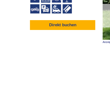
Direkt buchen
Anzei
Was bietet das Hotel Rengser Mühle i