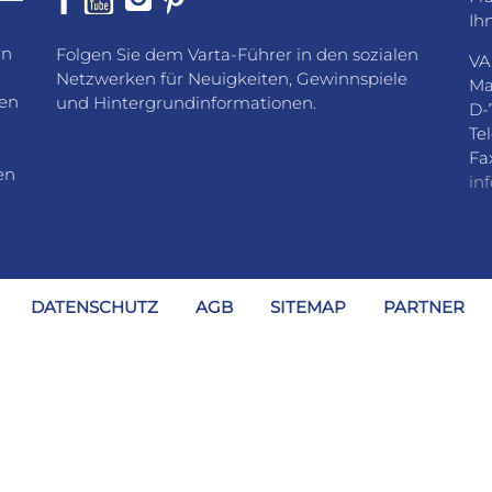
Ih
rn
Folgen Sie dem Varta-Führer in den sozialen
VA
Netzwerken für Neuigkeiten, Gewinnspiele
Ma
den
und Hintergrundinformationen.
D-
Te
Fa
en
in
DATENSCHUTZ
AGB
SITEMAP
PARTNER