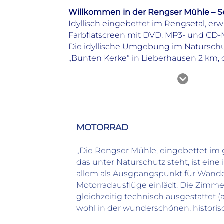
Willkommen in der Rengser Mühle – Se
Idyllisch eingebettet im Rengsetal, er
Farbflatscreen mit DVD, MP3- und CD-M
Die idyllische Umgebung im Naturschut
„Bunten Kerke“ in Lieberhausen 2 km, 
Alle Infos auf einen Blick
Typ
Nichtraucherhotel
MOTORRAD
Öffnungszeiten/Rezeption
Montag:
Ruhetag
„Die Rengser Mühle, eingebettet im
Dienstag:
Ruhetag
das unter Naturschutz steht, ist eine 
Hotelausstattung
allem als Ausgpangspunkt für Wand
Ruhige Zimmer
Motorradausflüge einlädt. Die Zimm
Naturnahe Lage
gleichzeitig technisch ausgestattet 
Aussicht
wohl in der wunderschönen, histori
Parkplätze kostenlos