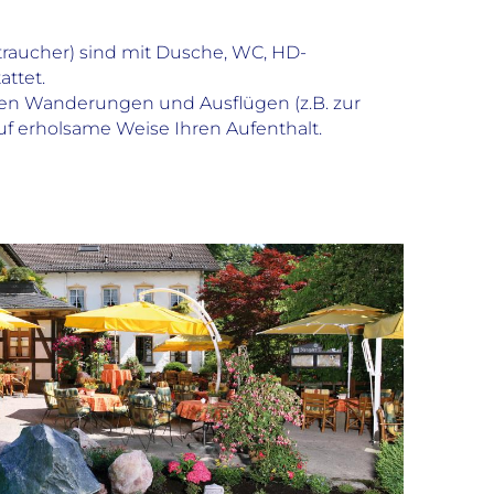
htraucher) sind mit Dusche, WC, HD-
ttet.
ngen Wanderungen und Ausflügen (z.B. zur
uf erholsame Weise Ihren Aufenthalt.
Rengser Mühle
Kinder
Kind kostenlos im Zimmer der Eltern bis 5
Jahre
Babybetten
Babyphone
Spielplatz
Freizeit
Anzahl Leihfahrräder am Hotel: 2
Golf