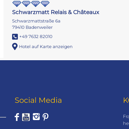
Schwarzmatt Relais & Châteaux
Schwarzmattstraße 6a
79410 Badenweiler
+49 7632 82010
Hotel auf Karte anzeigen
Social Media
K
Fr
he