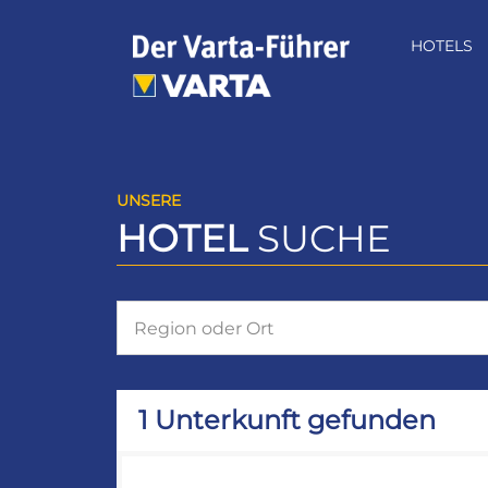
Zum
Inhalt
HOTELS
springen
UNSERE
HOTEL
SUCHE
1 Unterkunft gefunden