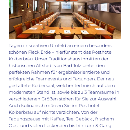
Tagen in kreativen Umfeld an einem besonders
schönen Fleck Erde – hierfür steht das Posthotel
Kolberbräu. Unser Traditionshaus inmitten der
historischen Altstadt von Bad Tölz bietet den
perfekten Rahmen für ergebnisorientierte und
erfolgreiche Teamevents und Tagungen. Der neu
gestaltete Kolbersaal, welcher technisch auf dem
modernsten Stand ist, sowie bis zu 3 Teamräume in
verschiedenen Größen stehen für Sie zur Auswahl.
Auch kulinarisch müssen Sie im Posthotel
Kolberbräu auf nichts verzichten. Von der
Tagungspause mit Kaffee, Tee, Gebäck , frischem
Obst und vielen Leckereien bis hin zum 3-Gang-