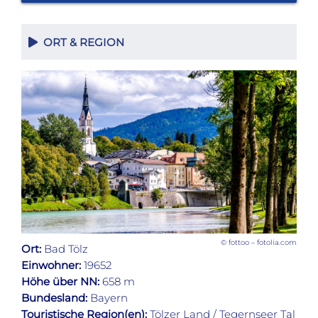
ORT & REGION
© fottoo – fotolia.com
Ort:
Bad Tölz
Einwohner:
19652
Höhe über NN:
658 m
Bundesland:
Bayern
Touristische Region(en):
Tölzer Land / Tegernseer Tal