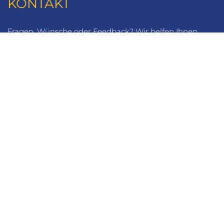
KONTAKT
Fragen, Wünsche oder Feedback? Wir helfen Ihnen
gerne weiter.
VARTA-Führer GmbH
Marco-Polo-Straße 1
D-73760 Ostfildern-Kemnat
Telefon: +49 711 4502 182
Fax: +49 711 4502 185
info@varta-guide.de
JOBS
VARTA-BEWERTUNG
LOGIN
DATENSCHUTZ
AGB
SITEMAP
PARTNER