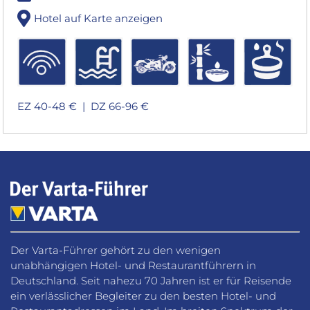
Hotel auf Karte anzeigen
EZ 40-48 € |
DZ 66-96 €
Der Varta-Führer gehört zu den wenigen
unabhängigen Hotel- und Restaurantführern in
Deutschland. Seit nahezu 70 Jahren ist er für Reisende
ein verlässlicher Begleiter zu den besten Hotel- und