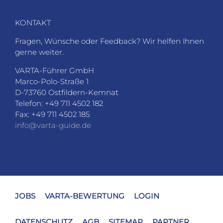
KONTAKT
Fragen, Wünsche oder Feedback? Wir helfen Ihnen
gerne weiter.
VARTA-Führer GmbH
Marco-Polo-Straße 1
D-73760 Ostfildern-Kemnat
Telefon: +49 711 4502 182
Fax: +49 711 4502 185
info@varta-guide.de
JOBS
VARTA-BEWERTUNG
LOGIN
DATENSCHUTZ
AGB
SITEMAP
PARTNER