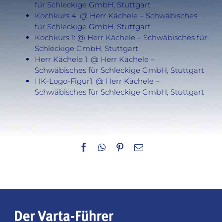
für Schleckige GmbH, Stuttgart
Kochkurs 4: @ Herr Kächele – Schwäbisches
für Schleckige GmbH, Stuttgart
Kochkurs 1: @ Herr Kächele – Schwäbisches für
Schleckige GmbH, Stuttgart
Herr Kächele 1: @ Herr Kächele –
Schwäbisches für Schleckige GmbH, Stuttgart
HK-Logo-Figur1: @ Herr Kächele –
Schwäbisches für Schleckige GmbH, Stuttgart
Facebook
WhatsApp
Pinterest
E-
Mail