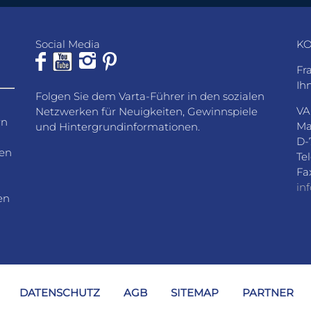
Social Media
KO
Fr
Ih
Folgen Sie dem Varta-Führer in den sozialen
VA
Netzwerken für Neuigkeiten, Gewinnspiele
rn
Ma
und Hintergrundinformationen.
D-
den
Te
Fa
in
en
DATENSCHUTZ
AGB
SITEMAP
PARTNER