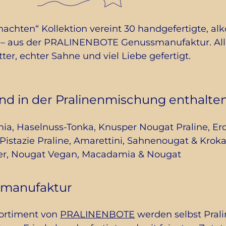
chten“ Kollektion vereint 30 handgefertigte, alko
 – aus der PRALINENBOTE Genussmanufaktur. Alle 
er, echter Sahne und viel Liebe gefertigt.
ind in der Pralinenmischung enthalten
a, Haselnuss-Tonka, Knusper Nougat Praline, Er
istazie Praline, Amarettini, Sahnenougat & Kroka
er, Nougat Vegan, Macadamia & Nougat
manufaktur
sortiment von
PRALINENBOTE
werden selbst Pral