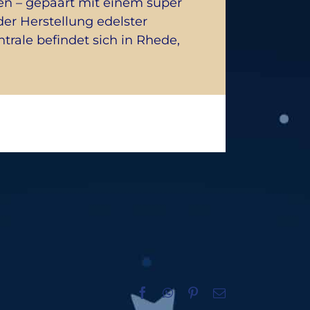
aten – gepaart mit einem super
der Herstellung edelster
trale befindet sich in Rhede,
Facebook
WhatsApp
Pinterest
E-
Mail