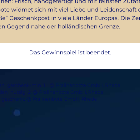
linen: Frisch, handgefertigt und mit feinsten Zut
ote widmet sich mit viel Liebe und Leidenschaft 
ße“ Geschenkpost in viele Länder Europas. Die Zen
hen Gegend nahe der holländischen Grenze.
Das Gewinnspiel ist beendet.
en_geschenk-min_1_: @ Pralinenbote GmbH, Rhede
den_nussig_2: @ Pralinenbote GmbH, Rhede
_geschenk: @ Pralinenbote GmbH, Rhede