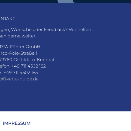
NTAKT
agen, Wünsche oder Feedback? Wir helfen
nen gerne weiter.
RTA-Führer GmbH
rco-Polo-Straße 1
73760 Ostfildern-Kemnat
lefon: +49 711 4502 182
x: +49 711 4502 185
fo@varta-guide.de
IMPRESSUM