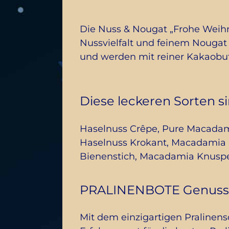
Die Nuss & Nougat „Frohe Weihna
Nussvielfalt und feinem Nougat
und werden mit reiner Kakaobutt
Diese leckeren Sorten s
Haselnuss Crêpe, Pure Macadami
Haselnuss Krokant, Macadamia P
Bienenstich, Macadamia Knusp
PRALINENBOTE Genuss
Mit dem einzigartigen Pralinen