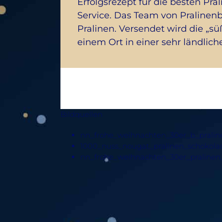
Erfolgsrezept für die besten Pra
Service. Das Team von Pralinenb
Pralinen. Versendet wird die „sü
einem Ort in einer sehr ländlic
Bildquellen
nn_frohe_weihnachten_30er_b_pralin
1000_nuss_nougat_pralinen_schokola
nn_frohe_weihnachten_30er_pralinen