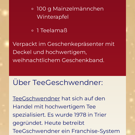
100 g Mainzelmännchen
Winterapfel
1 Teelamaß
Verpackt im Geschenkepräsenter mit
Deckel und hochwertigem,
weihnachtlichem Geschenkband.
Über TeeGeschwendner:
TeeGschwendner
hat sich auf den
Handel mit hochwertigem Tee
spezialisiert. Es wurde 1978 in Trier
gegründet. Heute betreibt
TeeGschwendner ein Franchise-System