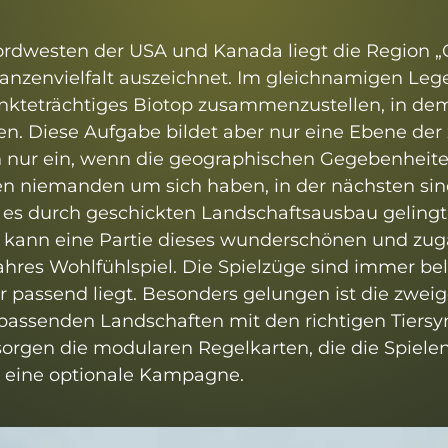
dwesten der USA und Kanada liegt die Region „Ca
nzenvielfalt auszeichnet. Im gleichnamigen Leges
nkteträchtiges Biotop zusammenzustellen, in de
. Diese Aufgabe bildet aber nur eine Ebene der 
 nur ein, wenn die geographischen Gegebenheiten
n niemanden um sich haben, in der nächsten sind
es durch geschickten Landschaftsausbau gelingt, 
 kann eine Partie dieses wunderschönen und zugä
wahres Wohlfühlspiel. Die Spielzüge sind immer be
assend liegt. Besonders gelungen ist die zweiget
 passenden Landschaften mit den richtigen Tier
sorgen die modularen Regelkarten, die die Spiel
e eine optionale Kampagne.