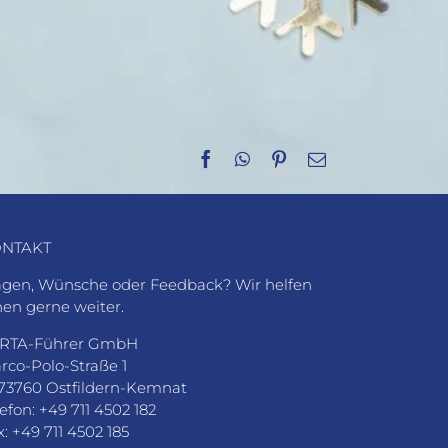
Facebook
WhatsApp
Pinterest
E-
Mail
NTAKT
agen, Wünsche oder Feedback? Wir helfen
nen gerne weiter.
RTA-Führer GmbH
rco-Polo-Straße 1
73760 Ostfildern-Kemnat
lefon: +49 711 4502 182
x: +49 711 4502 185