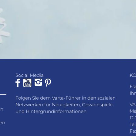
Social Media
KO
Fr
Ih
Folgen Sie dem Varta-Führer in den sozialen
VA
Netzwerken für Neuigkeiten, Gewinnspiele
rn
Ma
und Hintergrundinformationen.
D-
den
Te
Fa