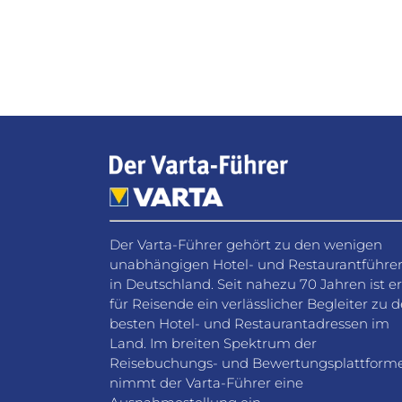
Der Varta-Führer gehört zu den wenigen
unabhängigen Hotel- und Restaurantführe
in Deutschland. Seit nahezu 70 Jahren ist er
für Reisende ein verlässlicher Begleiter zu 
besten Hotel- und Restaurantadressen im
Land. Im breiten Spektrum der
Reisebuchungs- und Bewertungsplattform
nimmt der Varta-Führer eine