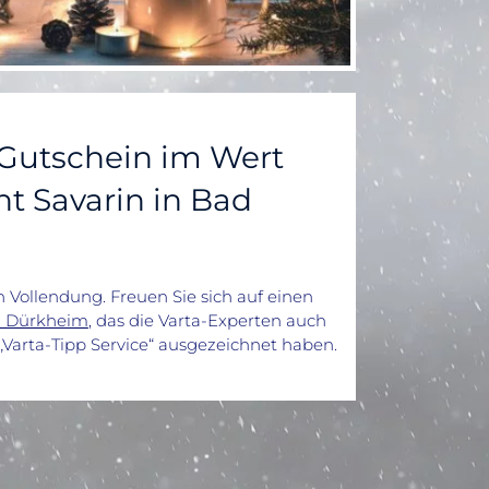
Gutschein im Wert
nt Savarin in Bad
 Vollendung. Freuen Sie sich auf einen
ad Dürkheim
, das die Varta-Experten auch
Varta-Tipp Service“ ausgezeichnet haben.