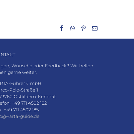
Facebook
WhatsApp
Pinterest
E-
Mail
NTAKT
agen, Wünsche oder Feedback? Wir helfen
nen gerne weiter.
RTA-Führer GmbH
rco-Polo-Straße 1
73760 Ostfildern-Kemnat
lefon: +49 711 4502 182
x: +49 711 4502 185
fo@varta-guide.de