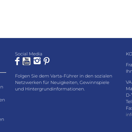
Social Media
KO
Fr
Ih
Folgen Sie dem Varta-Führer in den sozialen
VA
Netzwerken für Neuigkeiten, Gewinnspiele
rn
Ma
und Hintergrundinformationen.
D-
den
Te
Fa
in
en