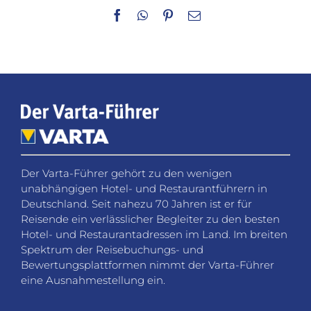
Facebook
WhatsApp
Pinterest
E-
Mail
Der Varta-Führer gehört zu den wenigen
unabhängigen Hotel- und Restaurantführern in
Deutschland. Seit nahezu 70 Jahren ist er für
Reisende ein verlässlicher Begleiter zu den besten
Hotel- und Restaurantadressen im Land. Im breiten
Spektrum der Reisebuchungs- und
Bewertungsplattformen nimmt der Varta-Führer
eine Ausnahmestellung ein.