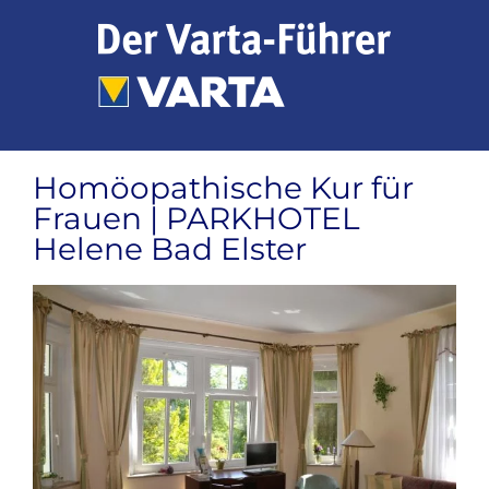
Zum
Inhalt
springen
Homöopathische Kur für
Frauen | PARKHOTEL
Helene Bad Elster
Zeige
grösseres
Bild