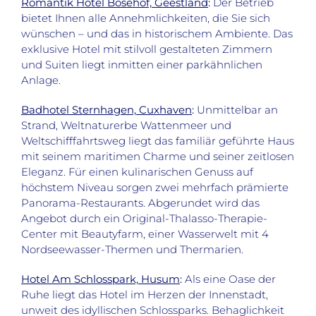
Romantik Hotel Bösehof, Geestland
:
Der Betrieb
bietet Ihnen alle Annehmlichkeiten, die Sie sich
wünschen – und das in historischem Ambiente. Das
exklusive Hotel mit stilvoll gestalteten Zimmern
und Suiten liegt inmitten einer parkähnlichen
Anlage.
Badhotel Sternhagen, Cuxhaven
:
Unmittelbar an
Strand, Weltnaturerbe Wattenmeer und
Weltschifffahrtsweg liegt das familiär geführte Haus
mit seinem maritimen Charme und seiner zeitlosen
Eleganz. Für einen kulinarischen Genuss auf
höchstem Niveau sorgen zwei mehrfach prämierte
Panorama-Restaurants. Abgerundet wird das
Angebot durch ein Original-Thalasso-Therapie-
Center mit Beautyfarm, einer Wasserwelt mit 4
Nordseewasser-Thermen und Thermarien.
Hotel Am Schlosspark, Husum
:
Als eine Oase der
Ruhe liegt das Hotel im Herzen der Innenstadt,
unweit des idyllischen Schlossparks. Behaglichkeit