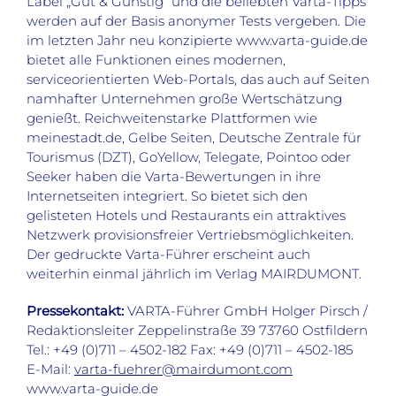
Label „Gut & Günstig“ und die beliebten Varta-Tipps
werden auf der Basis anonymer Tests vergeben. Die
im letzten Jahr neu konzipierte www.varta-guide.de
bietet alle Funktionen eines modernen,
serviceorientierten Web-Portals, das auch auf Seiten
namhafter Unternehmen große Wertschätzung
genießt. Reichweitenstarke Plattformen wie
meinestadt.de, Gelbe Seiten, Deutsche Zentrale für
Tourismus (DZT), GoYellow, Telegate, Pointoo oder
Seeker haben die Varta-Bewertungen in ihre
Internetseiten integriert. So bietet sich den
gelisteten Hotels und Restaurants ein attraktives
Netzwerk provisionsfreier Vertriebsmöglichkeiten.
Der gedruckte Varta-Führer erscheint auch
weiterhin einmal jährlich im Verlag MAIRDUMONT.
Pressekontakt:
VARTA-Führer GmbH Holger Pirsch /
Redaktionsleiter Zeppelinstraße 39 73760 Ostfildern
Tel.: +49 (0)711 – 4502-182 Fax: +49 (0)711 – 4502-185
E-Mail:
varta-fuehrer@mairdumont.com
www.varta-guide.de