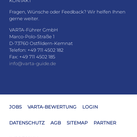
KONTAKT
Fragen, Wünsche oder Feedback? Wir helfen Ihnen
gerne weiter.
VARTA-Führer GmbH
Marco-Polo-Straße 1
D-73760 Ostfildern-Kemnat
Telefon: +49 711 4502 182
Fax: +49 711 4502 185
info@varta-guide.de
JOBS
VARTA-BEWERTUNG
LOGIN
DATENSCHUTZ
AGB
SITEMAP
PARTNER