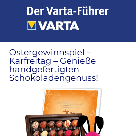
Zum
Inhalt
springen
Ostergewinnspiel –
Karfreitag – Genieße
handgefertigten
Schokoladengenuss!
Zeige
grösseres
Bild